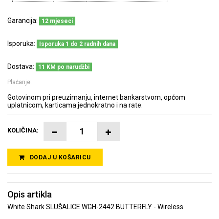
Garancija:
12 mjeseci
Isporuka:
Isporuka 1 do 2 radnih dana
Dostava:
11 KM po narudžbi
Plaćanje:
Gotovinom pri preuzimanju, internet bankarstvom, općom
uplatnicom, karticama jednokratno i na rate.
KOLIČINA:
DODAJ U KOŠARICU
Opis artikla
White Shark SLUŠALICE WGH-2442 BUTTERFLY - Wireless