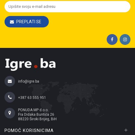
PREPLATI SE
info@igre.ba
+387 63 555 951
PONUDA MP d.o.o.
Fra Didaka Buntića 26
88220 Široki Brijeg, BiH
+
POMOĆ KORISNICIMA