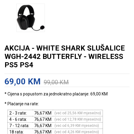
AKCIJA - WHITE SHARK SLUŠALICE
WGH-2442 BUTTERFLY - WIRELESS
PS5 PS4
69,00 KM
99,00 KM
* Cijena s popustom za jednokratno plaćanje: 69,00 KM
* Plaćanje na rate:
2 - 3 rate:
76,67 KM
(već od 25,56 KM mjesečno)
4 - 6 rata:
76,67 KM
(već od 12,78 KM mjesečno)
7 - 12 rata:
76,67 KM
(već od 6,39 KM mjesečno)
18 rata:
76,67 KM
(već od 4,26 KM mjesečno)