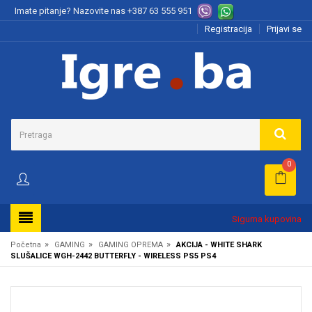
Imate pitanje? Nazovite nas
+387 63 555 951
Registracija
Prijavi se
0
Sigurna kupovina
»
»
»
Početna
GAMING
GAMING OPREMA
AKCIJA - WHITE SHARK
SLUŠALICE WGH-2442 BUTTERFLY - WIRELESS PS5 PS4