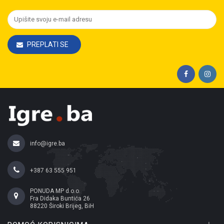
PREPLATI SE
info@igre.ba
+387 63 555 951
PONUDA MP d.o.o.
Fra Didaka Buntića 26
88220 Široki Brijeg, BiH