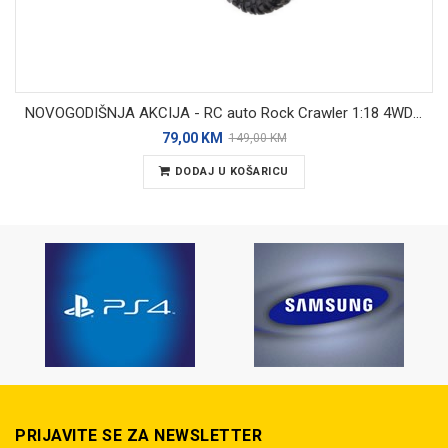
NOVOGODIŠNJA AKCIJA - RC auto Rock Crawler 1:18 4WD – terensko vozilo na daljinsko upravljanje - pogon na sve kotače - domet 50 metara
79,00 KM
149,00 KM
DODAJ U KOŠARICU
PRIJAVITE SE ZA NEWSLETTER