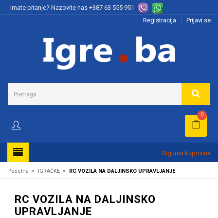
Imate pitanje? Nazovite nas
+387 63 555 951
Registracija
Prijavi se
0
Sigurna kupovina
»
»
Početna
IGRAČKE
RC VOZILA NA DALJINSKO UPRAVLJANJE
RC VOZILA NA DALJINSKO
UPRAVLJANJE