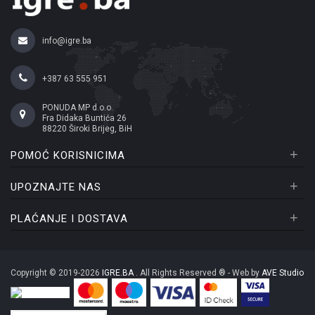
info@igre.ba
+387 63 555 951
PONUDA MP d.o.o.
Fra Didaka Buntića 26
88220 Široki Brijeg, BiH
+
POMOĆ KORISNICIMA
+
UPOZNAJTE NAS
+
PLAĆANJE I DOSTAVA
Copyright © 2019-2026
IGRE.BA
. All Rights Reserved ® - Web by
AVE Studio