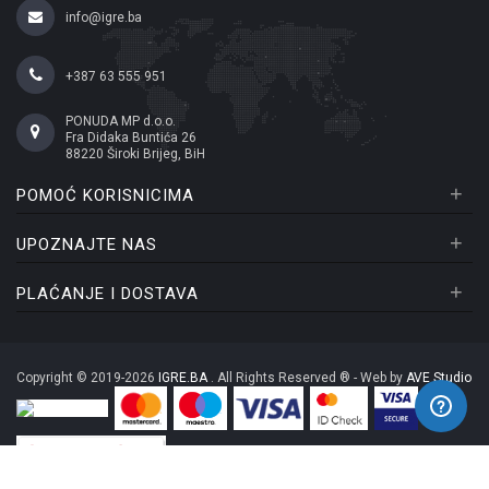
info@igre.ba
+387 63 555 951
PONUDA MP d.o.o.
Fra Didaka Buntića 26
88220 Široki Brijeg, BiH
+
POMOĆ KORISNICIMA
+
UPOZNAJTE NAS
+
PLAĆANJE I DOSTAVA
Copyright © 2019-2026
IGRE.BA
. All Rights Reserved ® - Web by
AVE Studio