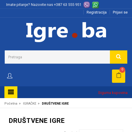
Imate pitanje? Nazovite nas
+387 63 555 951
Registracija
Prijavi se
0
Sigurna kupovina
»
»
Početna
IGRAČKE
DRUŠTVENE IGRE
DRUŠTVENE IGRE