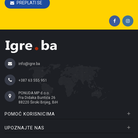
PREPLATI SE
info@igre.ba
+387 63 555 951
PONUDA MP d.o.o.
Fra Didaka Buntića 26
88220 Široki Brijeg, BiH
+
POMOĆ KORISNICIMA
+
UPOZNAJTE NAS