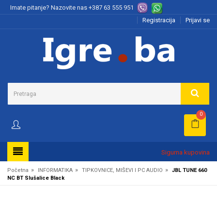
Imate pitanje? Nazovite nas
+387 63 555 951
Registracija
Prijavi se
0
Sigurna kupovina
»
»
»
Početna
INFORMATIKA
TIPKOVNICE, MIŠEVI I PC AUDIO
JBL TUNE 660
NC BT Slušalice Black