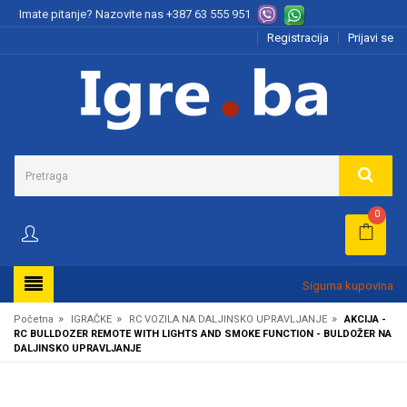
Imate pitanje? Nazovite nas
+387 63 555 951
Registracija
Prijavi se
0
Sigurna kupovina
»
»
»
Početna
IGRAČKE
RC VOZILA NA DALJINSKO UPRAVLJANJE
AKCIJA -
RC BULLDOZER REMOTE WITH LIGHTS AND SMOKE FUNCTION - BULDOŽER NA
DALJINSKO UPRAVLJANJE