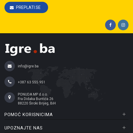
PREPLATI SE
info@igre.ba
+387 63 555 951
PONUDA MP d.o.o.
Fra Didaka Buntića 26
88220 Široki Brijeg, BiH
+
POMOĆ KORISNICIMA
+
UPOZNAJTE NAS