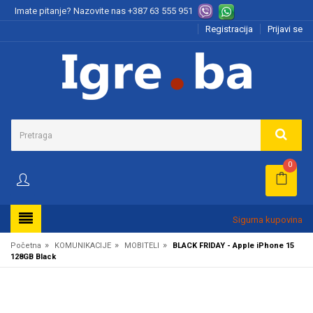
Imate pitanje? Nazovite nas
+387 63 555 951
Registracija
Prijavi se
0
Sigurna kupovina
»
»
»
Početna
KOMUNIKACIJE
MOBITELI
BLACK FRIDAY - Apple iPhone 15
128GB Black