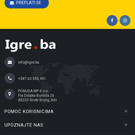
PREPLATI SE
info@igre.ba
+387 63 555 951
PONUDA MP d.o.o.
Fra Didaka Buntića 26
88220 Široki Brijeg, BiH
+
POMOĆ KORISNICIMA
+
UPOZNAJTE NAS