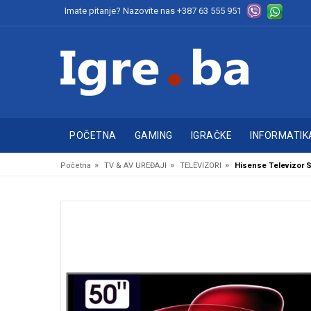
Imate pitanje? Nazovite nas
+387 63 555 951
POČETNA
GAMING
IGRAČKE
INFORMATIK
»
»
»
Početna
TV & AV UREĐAJI
TELEVIZORI
Hisense Televizor S