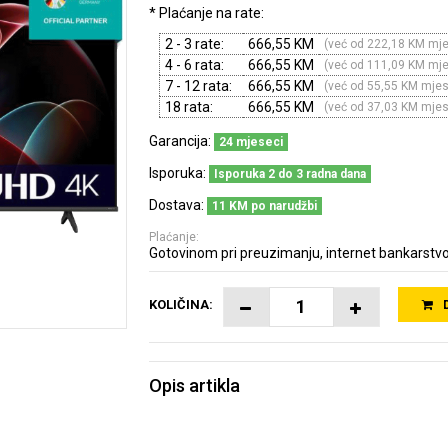
* Plaćanje na rate:
2 - 3 rate:
666,55 KM
(već od 222,18 KM mj
4 - 6 rata:
666,55 KM
(već od 111,09 KM mj
7 - 12 rata:
666,55 KM
(već od 55,55 KM mje
18 rata:
666,55 KM
(već od 37,03 KM mje
Garancija:
24 mjeseci
Isporuka:
Isporuka 2 do 3 radna dana
Dostava:
11 KM po narudžbi
Plaćanje:
Gotovinom pri preuzimanju, internet bankarstvo
KOLIČINA:
Opis artikla