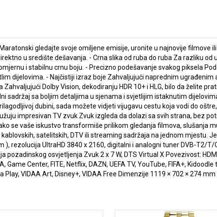
Maratonski gledajte svoje omiljene emisije, uronite u najnovije filmove ili
irektno u središte dešavanja. - Crna slika od ruba do ruba Za razliku od 
jernu i stabilnu crnu boju. - Precizno podešavanje svakog piksela Podeš
ijetlim dijelovima. - Najčistiji izraz boje Zahvaljujući naprednim ugrađe
 Zahvaljujući Dolby Vision, dekodiranju HDR 10+ i HLG, bilo da želite pratit
i sadržaj sa boljim detaljima u sjenama i svjetlijim istaknutim dijelovima
rilagodljivoj dubini, sada možete vidjeti vijugavu cestu koja vodi do oštr
užuju impresivan TV zvuk Zvuk izgleda da dolazi sa svih strana, bez pot
i kako se vaše iskustvo transformiše prilikom gledanja filmova, slušanja mu
, kablovskih, satelitskih, DTV ili streaming sadržaja na jednom mjestu. 
m ), rezolucija UltraHD 3840 x 2160, digitalni i analogni tuner DVB-T2/T/
ja pozadinskog osvjetljenja Zvuk 2 x 7 W, DTS Virtual X Povezivost: HDMI x 
NBA, Game Center, FITE, Netflix, DAZN, UEFA TV, YouTube, FIFA+, Kidoodl
 Play, VIDAA Art, Disney+, VIDAA Free Dimenzije 1119 × 702 × 274 mm 