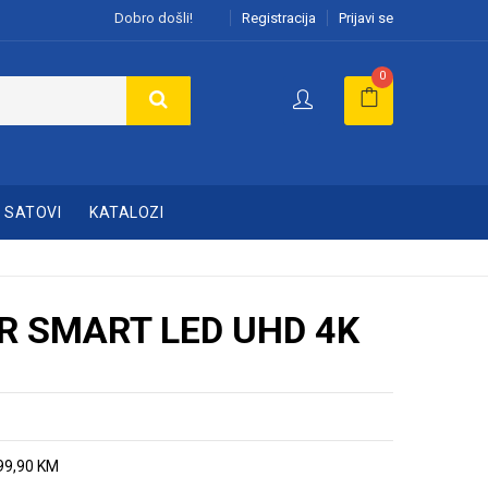
Dobro došli!
Registracija
Prijavi se
0
SATOVI
KATALOZI
R SMART LED UHD 4K
599,90 KM