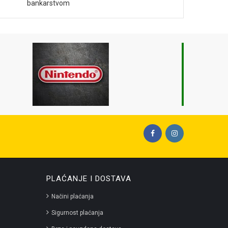
bankarstvom
PLAĆANJE I DOSTAVA
Načini plaćanja
Sigurnost plaćanja