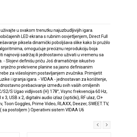
 uživajte u svakom trenutku najuzbudljivijih igara.
uobičajenih LED ekrana s rubnim osvjetljenjem, Direct Full
avanje piksela dinamički poboljšava slike kako bi pružilo
nim algoritmima, omogućuje preciznu reprodukciju boja
i najnoviji sadržaj ili jednostavno uživati ​​u vremenu sa
. - Slojevi definišu priču Još dramatičnije iskustvo
e, snježno prekrivene planine sa jasno definisanim
rebe za višeslojnim postavljanjem zvučnika. Primijetit
zike i igranja igara. - VIDAA - jednostavan za korištenje,
Jednostavno prebacivanje između svih vaših omiljenih
C/S2/S Ugao vidljivosti (H) 178°, Vsync frekvencija 60 Hz,
3, USB x 2, digitalni audio izlaz (optički), RF ulaz, CI+
e tv, Toon Goggles, Prime Video, RLAXX, Deezer, SWEET.TV,
( sa postoljem ) Operativni sistem VIDAA U6