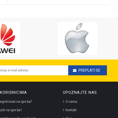
PREPLATI SE
KORISNICIMA
UPOZNAJTE NAS
egistrovati na igre.ba?
O nama
čiti na igre.ba?
Kontakt