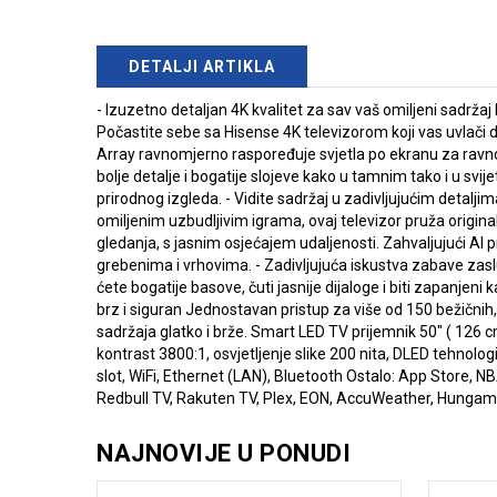
DETALJI ARTIKLA
- Izuzetno detaljan 4K kvalitet za sav vaš omiljeni sadržaj 
Počastite sebe sa Hisense 4K televizorom koji vas uvlači d
Array ravnomjerno raspoređuje svjetla po ekranu za ravnom
bolje detalje i bogatije slojeve kako u tamnim tako i u sv
prirodnog izgleda. - Vidite sadržaj u zadivljujućim detaljima
omiljenim uzbudljivim igrama, ovaj televizor pruža originaln
gledanja, s jasnim osjećajem udaljenosti. Zahvaljujući AI p
grebenima i vrhovima. - Zadivljujuća iskustva zabave zasl
ćete bogatije basove, čuti jasnije dijaloge i biti zapanjen
brz i siguran Jednostavan pristup za više od 150 bežičnih
sadržaja glatko i brže. Smart LED TV prijemnik 50" ( 126 c
kontrast 3800:1, osvjetljenje slike 200 nita, DLED tehnologi
slot, WiFi, Ethernet (LAN), Bluetooth Ostalo: App Store, 
Redbull TV, Rakuten TV, Plex, EON, AccuWeather, Hungama
NAJNOVIJE U PONUDI