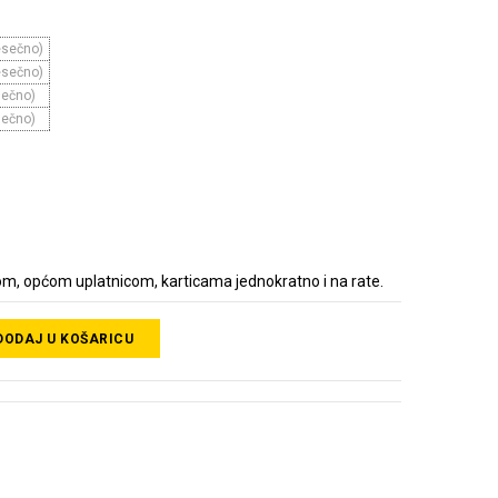
esečno)
esečno)
sečno)
sečno)
m, općom uplatnicom, karticama jednokratno i na rate.
DODAJ U KOŠARICU