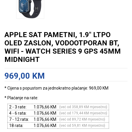
APPLE SAT PAMETNI, 1.9" LTPO
OLED ZASLON, VODOOTPORAN BT,
WIFI - WATCH SERIES 9 GPS 45MM
MIDNIGHT
969,00 KM
* Cijena s popustom za jednokratno plaćanje: 969,00 KM
* Plaćanje na rate:
2 - 3 rate:
1.076,66 KM
(već od 358,89 KM mjesečno)
4 - 6 rata:
1.076,66 KM
(već od 179,44 KM mjesečno)
7 - 12 rata:
1.076,66 KM
(već od 89,72 KM mjesečno)
18 rata:
1.076,66 KM
(već od 59,81 KM mjesečno)