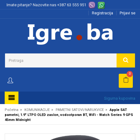
Imate pitanje? Nazovite nas
+387 63 555 951
Registracija
Prijavi se
0
Sigurna kupovina
»
»
»
Početna
KOMUNIKACIJE
PAMETNI SATOVI/NARUKVICE
Apple SAT
pametni, 1.9" LTPO OLED zaslon, vodootporan BT, WiFi - Watch Series 9 GPS
45mm Midnight