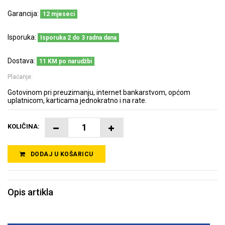
Garancija:
12 mjeseci
Isporuka:
Isporuka 2 do 3 radna dana
Dostava:
11 KM po narudžbi
Plaćanje:
Gotovinom pri preuzimanju, internet bankarstvom, općom
uplatnicom, karticama jednokratno i na rate.
KOLIČINA:
DODAJ U KOŠARICU
Opis artikla