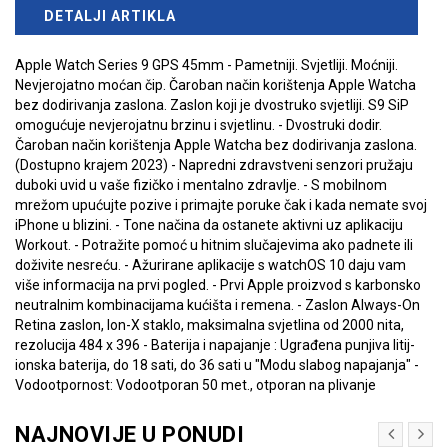
DETALJI ARTIKLA
Apple Watch Series 9 GPS 45mm - Pametniji. Svjetliji. Moćniji.
Nevjerojatno moćan čip. Čaroban način korištenja Apple Watcha
bez dodirivanja zaslona. Zaslon koji je dvostruko svjetliji. S9 SiP
omogućuje nevjerojatnu brzinu i svjetlinu. - Dvostruki dodir.
Čaroban način korištenja Apple Watcha bez dodirivanja zaslona.
(Dostupno krajem 2023) - Napredni zdravstveni senzori pružaju
duboki uvid u vaše fizičko i mentalno zdravlje. - S mobilnom
mrežom upućujte pozive i primajte poruke čak i kada nemate svoj
iPhone u blizini. - Tone načina da ostanete aktivni uz aplikaciju
Workout. - Potražite pomoć u hitnim slučajevima ako padnete ili
doživite nesreću. - Ažurirane aplikacije s watchOS 10 daju vam
više informacija na prvi pogled. - Prvi Apple proizvod s karbonsko
neutralnim kombinacijama kućišta i remena. - Zaslon Always-On
Retina zaslon, Ion-X staklo, maksimalna svjetlina od 2000 nita,
rezolucija 484 x 396 - Baterija i napajanje : Ugrađena punjiva litij-
ionska baterija, do 18 sati, do 36 sati u "Modu slabog napajanja" -
Vodootpornost: Vodootporan 50 met., otporan na plivanje
NAJNOVIJE U PONUDI