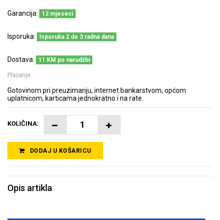
Garancija:
12 mjeseci
Isporuka:
Isporuka 2 do 3 radna dana
Dostava:
11 KM po narudžbi
Plaćanje:
Gotovinom pri preuzimanju, internet bankarstvom, općom
uplatnicom, karticama jednokratno i na rate.
KOLIČINA:
DODAJ U KOŠARICU
Opis artikla