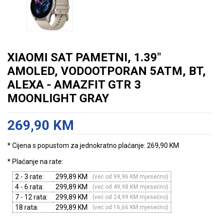
XIAOMI SAT PAMETNI, 1.39"
AMOLED, VODOOTPORAN 5ATM, BT,
ALEXA - AMAZFIT GTR 3
MOONLIGHT GRAY
269,90 KM
* Cijena s popustom za jednokratno plaćanje: 269,90 KM
* Plaćanje na rate:
2 - 3 rate:
299,89 KM
(već od 99,96 KM mjesečno)
4 - 6 rata:
299,89 KM
(već od 49,98 KM mjesečno)
7 - 12 rata:
299,89 KM
(već od 24,99 KM mjesečno)
18 rata:
299,89 KM
(već od 16,66 KM mjesečno)