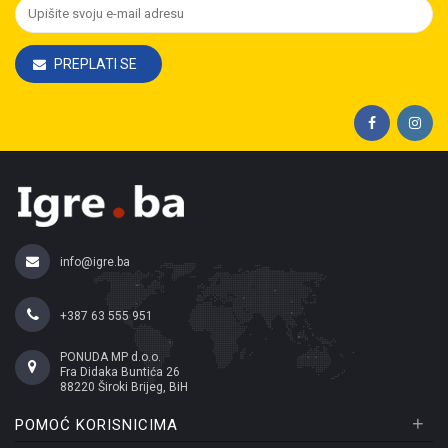
PREPLATI SE
info@igre.ba
+387 63 555 951
PONUDA MP d.o.o.
Fra Didaka Buntića 26
88220 Široki Brijeg, BiH
+
POMOĆ KORISNICIMA