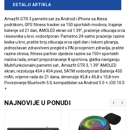
DETALJI ARTIKLA
Amazfit GTR 3 pametni sat za Android i iPhone sa Alexa
podrškom, GPS fitness tracker sa 150 sportskih modova, trajanje
baterije od 21 dan, AMOLED ekran od 1.39", praćenje otkucaja srca
i kiseonika u krvi, vodootporan. Pametno 24-satno praćenje razine
kisika u krvi, pratite broj otkucaja srca cijeli dan i tokom plivanja,
jednostavan zdravstveni pregled s PAI procjenom zdravlja, pratite
razine stresa, fitness partner sljedeće razine sa 150+ sportskih
načina rada, smart prepoznavanje 8 sportova, glatka navigaciju
Multifunkcionalni pametni sat , Amazfit GTR 3, 1.39" AMOLED
ekran, rezolucija 454 x 454 pixel, 5ATM vodootporan Baterija 450
mAh, vrijeme rada do 21 dana, dimenzije 45,8 x 45,8 x 10,8 mm
Povezivanje Bluetooth 5.0, kompatibilan sa Android 5.0 +, iOS 10.0
+
NAJNOVIJE U PONUDI