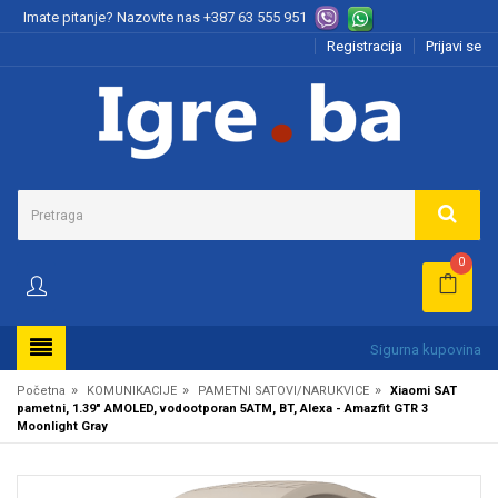
Imate pitanje? Nazovite nas
+387 63 555 951
Registracija
Prijavi se
0
Sigurna kupovina
»
»
»
Početna
KOMUNIKACIJE
PAMETNI SATOVI/NARUKVICE
Xiaomi SAT
pametni, 1.39" AMOLED, vodootporan 5ATM, BT, Alexa - Amazfit GTR 3
Moonlight Gray