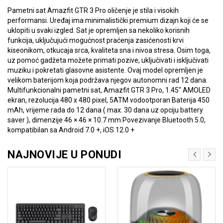
Pametni sat Amazfit GTR 3 Pro oličenje je stila i visokih
performansi. Uređaj ima minimalistički premium dizajn koji će se
uklopiti u svaki izgled. Sat je opremljen sa nekoliko korisnih
funkcija, uključujući mogućnost praćenja zasićenosti krvi
kiseonikom, otkucaja srca, kvaliteta sna i nivoa stresa. Osim toga,
uz pomoć gadžeta možete primati pozive, uključivati i isključivati
muziku i pokretati glasovne asistente. Ovaj model opremljen je
velikom baterijom koja podržava njegov autonomni rad 12 dana.
Multifunkcionalni pametni sat, Amazfit GTR 3 Pro, 1.45" AMOLED
ekran, rezolucija 480 x 480 pixel, 5ATM vodootporan Baterija 450
mAh, vrijeme rada do 12 dana ( max. 30 dana uz opciju battery
saver ), dimenzije 46 × 46 × 10.7 mm Povezivanje Bluetooth 5.0,
kompatibilan sa Android 7.0 +, iOS 12.0 +
NAJNOVIJE U PONUDI