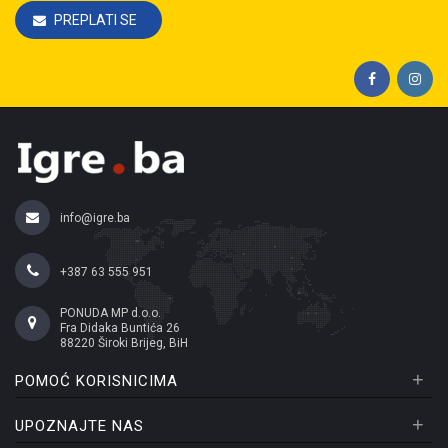
PREPLATI SE
info@igre.ba
+387 63 555 951
PONUDA MP d.o.o.
Fra Didaka Buntića 26
88220 Široki Brijeg, BiH
+
POMOĆ KORISNICIMA
+
UPOZNAJTE NAS