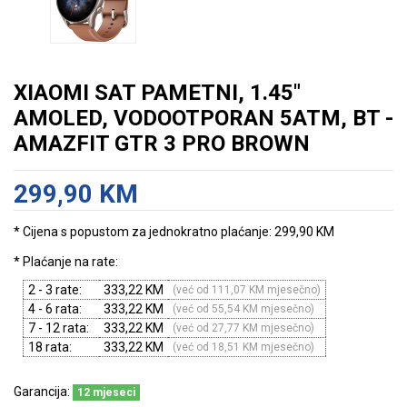
XIAOMI SAT PAMETNI, 1.45"
AMOLED, VODOOTPORAN 5ATM, BT -
AMAZFIT GTR 3 PRO BROWN
299,90 KM
* Cijena s popustom za jednokratno plaćanje: 299,90 KM
* Plaćanje na rate:
2 - 3 rate:
333,22 KM
(već od 111,07 KM mjesečno)
4 - 6 rata:
333,22 KM
(već od 55,54 KM mjesečno)
7 - 12 rata:
333,22 KM
(već od 27,77 KM mjesečno)
18 rata:
333,22 KM
(već od 18,51 KM mjesečno)
Garancija:
12 mjeseci