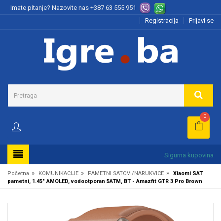
Imate pitanje? Nazovite nas
+387 63 555 951
Registracija
Prijavi se
0
Sigurna kupovina
»
»
»
Početna
KOMUNIKACIJE
PAMETNI SATOVI/NARUKVICE
Xiaomi SAT
pametni, 1.45" AMOLED, vodootporan 5ATM, BT - Amazfit GTR 3 Pro Brown