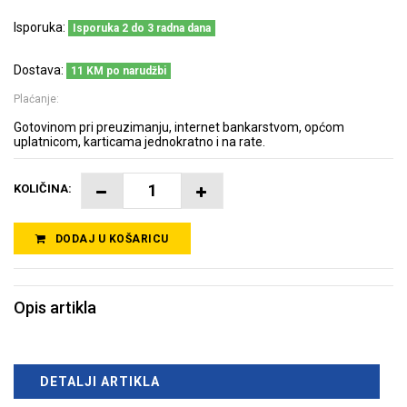
Isporuka:
Isporuka 2 do 3 radna dana
Dostava:
11 KM po narudžbi
Plaćanje:
Gotovinom pri preuzimanju, internet bankarstvom, općom
uplatnicom, karticama jednokratno i na rate.
KOLIČINA:
DODAJ U KOŠARICU
Opis artikla
DETALJI ARTIKLA