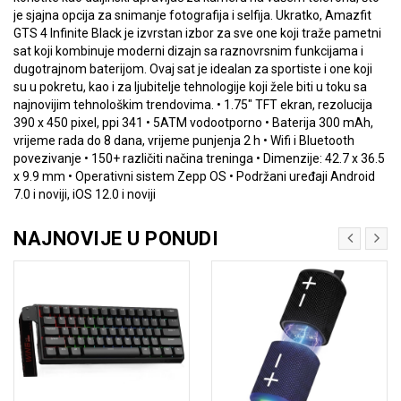
je sjajna opcija za snimanje fotografija i selfija. Ukratko, Amazfit
GTS 4 Infinite Black je izvrstan izbor za sve one koji traže pametni
sat koji kombinuje moderni dizajn sa raznovrsnim funkcijama i
dugotrajnom baterijom. Ovaj sat je idealan za sportiste i one koji
su u pokretu, kao i za ljubitelje tehnologije koji žele biti u toku sa
najnovijim tehnološkim trendovima. • 1.75" TFT ekran, rezolucija
390 x 450 pixel, ppi 341 • 5ATM vodootporno • Baterija 300 mAh,
vrijeme rada do 8 dana, vrijeme punjenja 2 h • Wifi i Bluetooth
povezivanje • 150+ različiti načina treninga • Dimenzije: 42.7 x 36.5
x 9.9 mm • Operativni sistem Zepp OS • Podržani uređaji Android
7.0 i noviji, iOS 12.0 i noviji
NAJNOVIJE U PONUDI