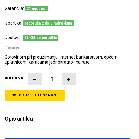
Garancija:
24 mjeseci
Isporuka:
Isporuka 2 do 3 radna dana
Dostava:
11 KM po narudžbi
Plaćanje:
Gotovinom pri preuzimanju, internet bankarstvom, općom
uplatnicom, karticama jednokratno i na rate.
KOLIČINA:
DODAJ U KOŠARICU
Opis artikla