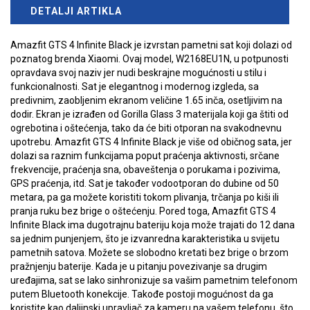
DETALJI ARTIKLA
Amazfit GTS 4 Infinite Black je izvrstan pametni sat koji dolazi od
poznatog brenda Xiaomi. Ovaj model, W2168EU1N, u potpunosti
opravdava svoj naziv jer nudi beskrajne mogućnosti u stilu i
funkcionalnosti. Sat je elegantnog i modernog izgleda, sa
predivnim, zaobljenim ekranom veličine 1.65 inča, osetljivim na
dodir. Ekran je izrađen od Gorilla Glass 3 materijala koji ga štiti od
ogrebotina i oštećenja, tako da će biti otporan na svakodnevnu
upotrebu. Amazfit GTS 4 Infinite Black je više od običnog sata, jer
dolazi sa raznim funkcijama poput praćenja aktivnosti, srčane
frekvencije, praćenja sna, obaveštenja o porukama i pozivima,
GPS praćenja, itd. Sat je također vodootporan do dubine od 50
metara, pa ga možete koristiti tokom plivanja, trčanja po kiši ili
pranja ruku bez brige o oštećenju. Pored toga, Amazfit GTS 4
Infinite Black ima dugotrajnu bateriju koja može trajati do 12 dana
sa jednim punjenjem, što je izvanredna karakteristika u svijetu
pametnih satova. Možete se slobodno kretati bez brige o brzom
pražnjenju baterije. Kada je u pitanju povezivanje sa drugim
uređajima, sat se lako sinhronizuje sa vašim pametnim telefonom
putem Bluetooth konekcije. Takođe postoji mogućnost da ga
koristite kao daljinski upravljač za kameru na vašem telefonu, što