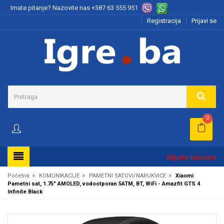
Imate pitanje? Nazovite nas
+387 63 555 951
Registracija
Prijavi se
0
Sigurna kupovina
»
»
»
Početna
KOMUNIKACIJE
PAMETNI SATOVI/NARUKVICE
Xiaomi
Pametni sat, 1.75" AMOLED, vodootporan 5ATM, BT, WiFi - Amazfit GTS 4
Infinite Black