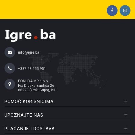
info@igre.ba
+387 63 555 951
PONUDA MP d.o.o.
Fra Didaka Buntića 26
88220 Široki Brijeg, BiH
+
POMOĆ KORISNICIMA
+
UPOZNAJTE NAS
+
PLAĆANJE I DOSTAVA