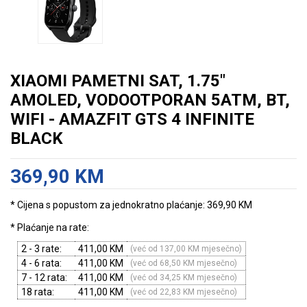
XIAOMI PAMETNI SAT, 1.75"
AMOLED, VODOOTPORAN 5ATM, BT,
WIFI - AMAZFIT GTS 4 INFINITE
BLACK
369,90 KM
* Cijena s popustom za jednokratno plaćanje: 369,90 KM
* Plaćanje na rate:
2 - 3 rate:
411,00 KM
(već od 137,00 KM mjesečno)
4 - 6 rata:
411,00 KM
(već od 68,50 KM mjesečno)
7 - 12 rata:
411,00 KM
(već od 34,25 KM mjesečno)
18 rata:
411,00 KM
(već od 22,83 KM mjesečno)