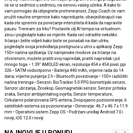
će se iz sedmice u sedmicu, na osnovu vašeg učinka. A kako bi
vam pomogao da izbjegnete pretreniranost, Zepp Coach će vam
pružiti naučne smjernice kako napredujete, obavještavajući vas
kada ste spremni za povećanje intenziteta ili kada da napravite
pauzu. Treniram za trku? Postavite cilj AI tempa na virtuelnom
zecu i pogledajte kako se mjerite. Kada već odradite nekoliko
trčanja i želite vidjeti kako biste se ponašali na dan utrke,
pogledajte svoja predviđanja postignuća u utrci u aplikaciji Zepp.
150+ načina vježbanja. Uz namjenske modove za trčanje na
otvorenom, možete pratiti svoj napredak, pratiti napredak i još
mnogo toga. • 1.39" AMOLED ekran, rezolucija 454 x 454 pixel, ppi
326 • 5ATM vodootporno • Baterija 440 mAh, vrijeme rada do 14
dana, vrijeme punjenja 2 h • Bluetooth povezivanje • 150+ različitih
načina treninga • Senzori: BioTracker 5.0 PPG biometrijski senzor,
Senzor ubrzanja, Žiroskop, Geomagnetski senzor, Senzor pritiska
zraka, Senzor ambijentalnog svjetla, Senzor temperature,
Cirkularno polarizovana GPS antena, Dvopojasno pozicioniranje, 6
satelitskih sistema za pozicioniranje • Dimenzije: 46.7 x 46.7 x 11.9
mm • Operativni sistem Zepp OS • Podržani uređaji Android 7.0 i
noviji, iOS 12.0 i noviji
NAJNOVIJE U PONUDI