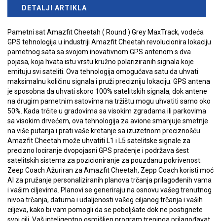
DETALJI ARTIKLA
Pametni sat Amazfit Cheetah ( Round ) Grey MaxTrack, vodeća
GPS tehnologija u industriji Amazfit Cheetah revolucionira lokaciju
pametnog sata sa svojom inovativnom GPS antenom s dva
pojasa, koja hvata istu vrstu kružno polariziranih signala koje
emituju svi sateliti. Ova tehnologija omogućava satu da uhvati
maksimalnu količinu signala i pruži precizniju lokaciju. GPS antena
je sposobna da uhvati skoro 100% satelitskih signala, dok antene
na drugim pametnim satovima na tržištu mogu uhvatiti samo oko
50%. Kada trčite u gradovima sa visokim zgradama ili parkovima
sa visokim drvećem, ova tehnologija za avione smanjuje smetnje
na više putanja i prati vaše kretanje sa izuzetnom preciznošću.
Amazfit Cheetah može uhvatiti L1 i L5 satelitske signale za
precizno lociranje dvopojasni GPS praćenje i podržava šest
satelitskih sistema za pozicioniranje za pouzdanu pokrivenost.
Zeep Coach Ažuriran za Amazfit Cheetah, Zepp Coach koristi moć
AI za pružanje personaliziranih planova trčanja prilagođenih vama
i vašim ciljevima. Planovi se generiraju na osnovu vašeg trenutnog
nivoa trčanja, datuma i udaljenosti vašeg ciljanog trčanja i vaših
ciljeva, kako bi vam pomogli da se poboljšate dok ne postignete
svoj cilj. Vaš inteligentno osmišljen program treninga prilagođavat