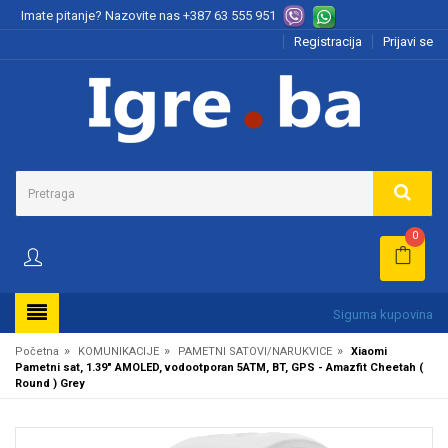
Imate pitanje? Nazovite nas
+387 63 555 951
Registracija
Prijavi se
0
Sigurna kupovina
»
»
»
Početna
KOMUNIKACIJE
PAMETNI SATOVI/NARUKVICE
Xiaomi
Pametni sat, 1.39" AMOLED, vodootporan 5ATM, BT, GPS - Amazfit Cheetah (
Round ) Grey