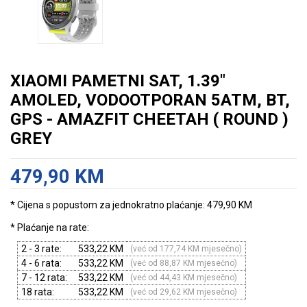
XIAOMI PAMETNI SAT, 1.39"
AMOLED, VODOOTPORAN 5ATM, BT,
GPS - AMAZFIT CHEETAH ( ROUND )
GREY
479,90 KM
* Cijena s popustom za jednokratno plaćanje: 479,90 KM
* Plaćanje na rate:
2 - 3 rate:
533,22 KM
(već od 177,74 KM mjesečno)
4 - 6 rata:
533,22 KM
(već od 88,87 KM mjesečno)
7 - 12 rata:
533,22 KM
(već od 44,43 KM mjesečno)
18 rata:
533,22 KM
(već od 29,62 KM mjesečno)