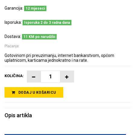
Garancija:
12 mjeseci
Isporuka:
Isporuka 2 do 3 radna dana
Dostava:
11 KM po narudžbi
Plaćanje:
Gotovinom pri preuzimanju, internet bankarstvom, općom
uplatnicom, karticama jednokratno i na rate.
KOLIČINA:
DODAJ U KOŠARICU
Opis artikla