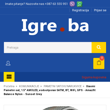
Imate pitanje? Nazovite nas
+387 63 555 951
Registracija
Prijavi se
0
Sigurna kupovina
»
»
»
Početna
KOMUNIKACIJE
PAMETNI SATOVI/NARUKVICE
Xiaomi
Pametni sat, 1.5" AMOLED, vodootporan 5ATM, BT, WiFi, GPS - Amazfit
Balance Nylon - Sunset Grey