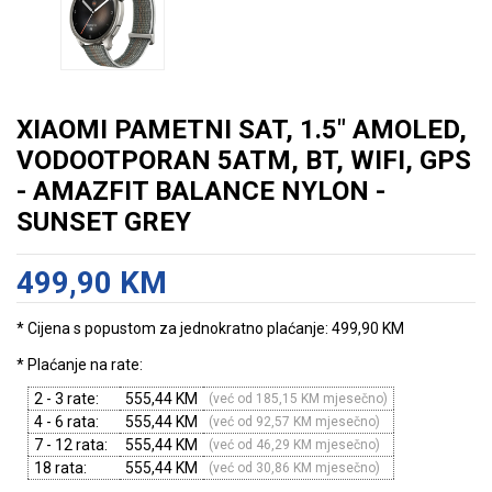
XIAOMI PAMETNI SAT, 1.5" AMOLED,
VODOOTPORAN 5ATM, BT, WIFI, GPS
- AMAZFIT BALANCE NYLON -
SUNSET GREY
499,90 KM
* Cijena s popustom za jednokratno plaćanje: 499,90 KM
* Plaćanje na rate:
2 - 3 rate:
555,44 KM
(već od 185,15 KM mjesečno)
4 - 6 rata:
555,44 KM
(već od 92,57 KM mjesečno)
7 - 12 rata:
555,44 KM
(već od 46,29 KM mjesečno)
18 rata:
555,44 KM
(već od 30,86 KM mjesečno)