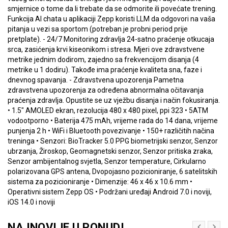
smjernice o tome da li trebate da se odmorite ili povećate trening.
Funkcija AI chata u aplikaciji Zepp koristi LLM da odgovori na vaša
pitanja u vezi sa sportom (potreban je probni period prije
pretplate). - 24/7 Monitoring zdravlja 24-satno praćenje otkucaja
srca, zasićenja krvi kiseonikom i stresa. Mjeri ove zdravstvene
metrike jednim dodirom, zajedno sa frekvencijom disanja (4
metrike u 1 dodiru). Takođe ima praćenje kvaliteta sna, faze i
dnevnog spavanja. - Zdravstvena upozorenja Pametna
zdravstvena upozorenja za određena abnormalna očitavanja
praćenja zdravlja. Opustite se uz vježbu disanja i način fokusiranja.
• 1.5" AMOLED ekran, rezolucija 480 x 480 pixel, ppi 323 • 5ATM
vodootporno • Baterija 475 mAh, vrijeme rada do 14 dana, vrijeme
punjenja 2 h • WiFi i Bluetooth povezivanje • 150+ različitih načina
treninga • Senzori: BioTracker 5.0 PPG biometrijski senzor, Senzor
ubrzanja, Žiroskop, Geomagnetski senzor, Senzor pritiska zraka,
Senzor ambijentalnog svjetla, Senzor temperature, Cirkularno
polarizovana GPS antena, Dvopojasno pozicioniranje, 6 satelitskih
sistema za pozicioniranje • Dimenzije: 46 x 46 x 10.6 mm •
Operativni sistem Zepp OS • Podržani uređaji Android 7.0 i noviji,
iOS 14.0 i noviji
NAJNOVIJE U PONUDI