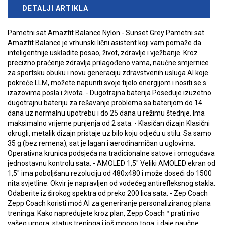
DETALJI ARTIKLA
Pametni sat Amazfit Balance Nylon - Sunset Grey Pametni sat
Amazfit Balance je vrhunski lični asistent koji vam pomaže da
inteligentnije uskladite posao, život, zdravlje i vježbanje. Kroz
precizno praćenje zdravlja prilagođeno vama, naučne smjernice
za sportsku obuku i novu generaciju zdravstvenih usluga AI koje
pokreće LLM, možete napuniti svoje tijelo energijom i nositi se s
izazovima posla i života. - Dugotrajna baterija Poseduje izuzetno
dugotrajnu bateriju za rešavanje problema sa baterijom do 14
dana uz normalnu upotrebu i do 25 dana u režimu štednje. Ima
maksimalno vrijeme punjenja od 2 sata. - Klasičan dizajn Klasični
okrugli, metalik dizajn pristaje uz bilo koju odjeću u stilu. Sa samo
35 g (bez remena), sat je lagan i aerodinamičan u uglovima.
Operativna krunica podsjeća na tradicionalne satove i omogućava
jednostavnu kontrolu sata. - AMOLED 1,5" Veliki AMOLED ekran od
1,5" ima poboljšanu rezoluciju od 480x480 i može doseći do 1500
nita svjetline. Okvir je napravljen od vodećeg antirefleksnog stakla.
Odaberite iz širokog spektra od preko 200 lica sata. - Zep Coach
Zepp Coach koristi moć AI za generiranje personaliziranog plana
treninga. Kako napredujete kroz plan, Zepp Coach™ prati nivo
vašeg umora, status treninga i još mnogo toga, i daje naučne