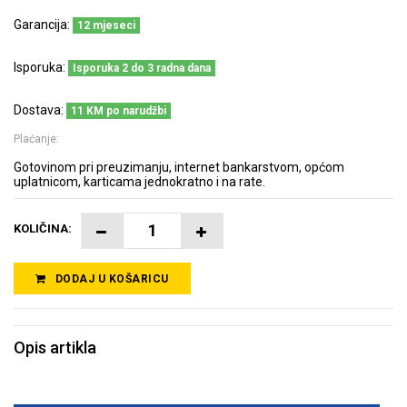
Garancija:
12 mjeseci
Isporuka:
Isporuka 2 do 3 radna dana
Dostava:
11 KM po narudžbi
Plaćanje:
Gotovinom pri preuzimanju, internet bankarstvom, općom
uplatnicom, karticama jednokratno i na rate.
KOLIČINA:
DODAJ U KOŠARICU
Opis artikla