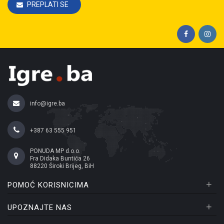
PREPLATI SE
info@igre.ba
+387 63 555 951
PONUDA MP d.o.o.
Fra Didaka Buntića 26
88220 Široki Brijeg, BiH
+
POMOĆ KORISNICIMA
+
UPOZNAJTE NAS