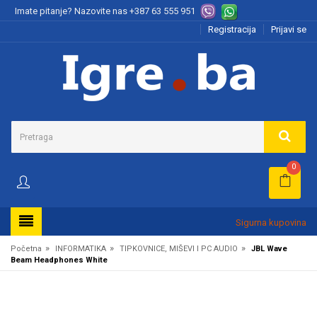
Imate pitanje? Nazovite nas
+387 63 555 951
Registracija
Prijavi se
0
Sigurna kupovina
»
»
»
Početna
INFORMATIKA
TIPKOVNICE, MIŠEVI I PC AUDIO
JBL Wave
Beam Headphones White