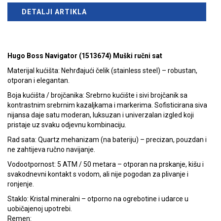
DETALJI ARTIKLA
Hugo Boss Navigator (1513674) Muški ručni sat
Materijal kućišta: Nehrđajući čelik (stainless steel) – robustan,
otporan i elegantan.
Boja kućišta / brojčanika: Srebrno kućište i sivi brojčanik sa
kontrastnim srebrnim kazaljkama i markerima. Sofisticirana siva
nijansa daje satu moderan, luksuzan i univerzalan izgled koji
pristaje uz svaku odjevnu kombinaciju.
Rad sata: Quartz mehanizam (na bateriju) – precizan, pouzdan i
ne zahtijeva ručno navijanje.
Vodootpornost: 5 ATM / 50 metara – otporan na prskanje, kišu i
svakodnevni kontakt s vodom, ali nije pogodan za plivanje i
ronjenje.
Staklo: Kristal mineralni – otporno na ogrebotine i udarce u
uobičajenoj upotrebi.
Remen: