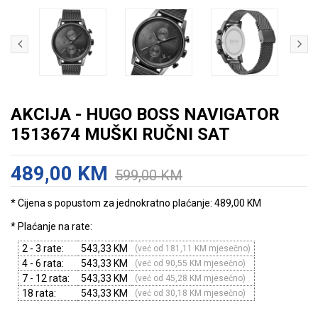
AKCIJA - HUGO BOSS NAVIGATOR
1513674 MUŠKI RUČNI SAT
489,00 KM
599,00 KM
* Cijena s popustom za jednokratno plaćanje: 489,00 KM
* Plaćanje na rate:
2 - 3 rate:
543,33 KM
(već od 181,11 KM mjesečno)
4 - 6 rata:
543,33 KM
(već od 90,55 KM mjesečno)
7 - 12 rata:
543,33 KM
(već od 45,28 KM mjesečno)
18 rata:
543,33 KM
(već od 30,18 KM mjesečno)