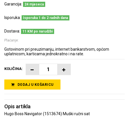
Garancija:
24 mjeseca
Isporuka:
Isporuka 1 do 2 radnih dana
Dostava:
11 KM po narudžbi
Plaćanje:
Gotovinom pri preuzimanju, internet bankarstvom, općom
uplatnicom, karticama jednokratno i na rate.
KOLIČINA:
DODAJ U KOŠARICU
Opis artikla
Hugo Boss Navigator (1513674) Muški ručni sat