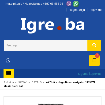
Imate pitanje? Nazovite nas
+387 63 555 951
Registracija
Prijavi se
0
Sigurna kupovina
»
»
»
Početna
SATOVI
OSTALO
AKCIJA - Hugo Boss Navigator 1513674
Muški ručni sat