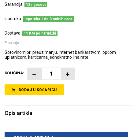
Garancija:
12 mjeseci
Isporuka:
Isporuka 1 do 3 radnih dana
Dostava:
11 KM po narudžbi
Plaćanje:
Gotovinom pri preuzimanju, internet bankarstvom, općom
uplatnicom, karticama jednokratno i na rate.
KOLIČINA:
DODAJ U KOŠARICU
Opis artikla