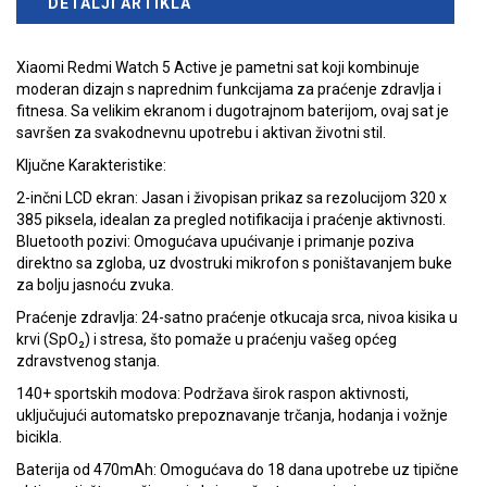
DETALJI ARTIKLA
Xiaomi Redmi Watch 5 Active je pametni sat koji kombinuje
moderan dizajn s naprednim funkcijama za praćenje zdravlja i
fitnesa. Sa velikim ekranom i dugotrajnom baterijom, ovaj sat je
savršen za svakodnevnu upotrebu i aktivan životni stil.
Ključne Karakteristike:
2-inčni LCD ekran: Jasan i živopisan prikaz sa rezolucijom 320 x
385 piksela, idealan za pregled notifikacija i praćenje aktivnosti.
Bluetooth pozivi: Omogućava upućivanje i primanje poziva
direktno sa zgloba, uz dvostruki mikrofon s poništavanjem buke
za bolju jasnoću zvuka.
Praćenje zdravlja: 24-satno praćenje otkucaja srca, nivoa kisika u
krvi (SpO₂) i stresa, što pomaže u praćenju vašeg općeg
zdravstvenog stanja.
140+ sportskih modova: Podržava širok raspon aktivnosti,
uključujući automatsko prepoznavanje trčanja, hodanja i vožnje
bicikla.
Baterija od 470mAh: Omogućava do 18 dana upotrebe uz tipične