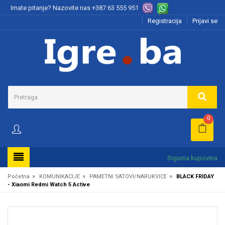
Imate pitanje? Nazovite nas
+387 63 555 951
Registracija
Prijavi se
0
Sigurna kupovina
»
»
»
Početna
KOMUNIKACIJE
PAMETNI SATOVI/NARUKVICE
BLACK FRIDAY
- Xiaomi Redmi Watch 5 Active