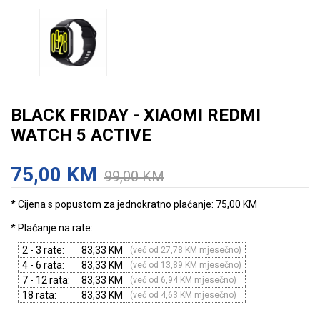
BLACK FRIDAY - XIAOMI REDMI
WATCH 5 ACTIVE
75,00 KM
99,00 KM
* Cijena s popustom za jednokratno plaćanje: 75,00 KM
* Plaćanje na rate:
2 - 3 rate:
83,33 KM
(već od 27,78 KM mjesečno)
4 - 6 rata:
83,33 KM
(već od 13,89 KM mjesečno)
7 - 12 rata:
83,33 KM
(već od 6,94 KM mjesečno)
18 rata:
83,33 KM
(već od 4,63 KM mjesečno)