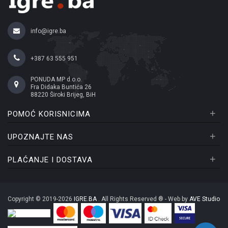
info@igre.ba
+387 63 555 951
PONUDA MP d.o.o.
Fra Didaka Buntića 26
88220 Široki Brijeg, BiH
+
POMOĆ KORISNICIMA
+
UPOZNAJTE NAS
+
PLAĆANJE I DOSTAVA
Copyright © 2019-2026
IGRE.BA
. All Rights Reserved ® - Web by
AVE Studio