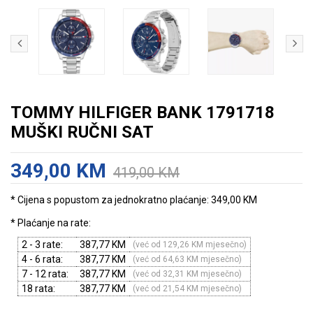
TOMMY HILFIGER BANK 1791718
MUŠKI RUČNI SAT
349,00 KM
419,00 KM
* Cijena s popustom za jednokratno plaćanje: 349,00 KM
* Plaćanje na rate:
2 - 3 rate:
387,77 KM
(već od 129,26 KM mjesečno)
4 - 6 rata:
387,77 KM
(već od 64,63 KM mjesečno)
7 - 12 rata:
387,77 KM
(već od 32,31 KM mjesečno)
18 rata:
387,77 KM
(već od 21,54 KM mjesečno)