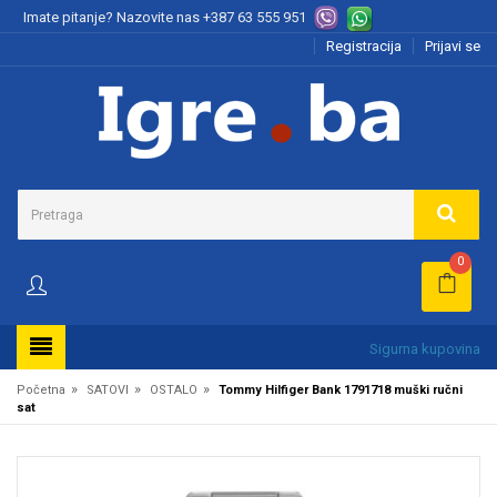
Imate pitanje? Nazovite nas
+387 63 555 951
Registracija
Prijavi se
0
Sigurna kupovina
»
»
»
Početna
SATOVI
OSTALO
Tommy Hilfiger Bank 1791718 muški ručni
sat