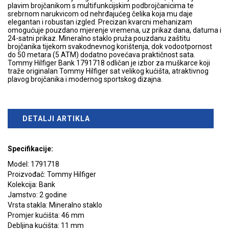
plavim brojčanikom s multifunkcijskim podbrojčanicima te
srebrnom narukvicom od nehrđajućeg čelika koja mu daje
elegantan i robustan izgled. Precizan kvarcni mehanizam
omogućuje pouzdano mjerenje vremena, uz prikaz dana, datuma i
24-satni prikaz. Mineralno staklo pruža pouzdanu zaštitu
brojčanika tijekom svakodnevnog korištenja, dok vodootpornost
do 50 metara (5 ATM) dodatno povećava praktičnost sata.
Tommy Hilfiger Bank 1791718 odličan je izbor za muškarce koji
traže originalan Tommy Hilfiger sat velikog kućišta, atraktivnog
plavog brojčanika i modernog sportskog dizajna.
DETALJI ARTIKLA
Specifikacije:
Model: 1791718
Proizvođač: Tommy Hilfiger
Kolekcija: Bank
Jamstvo: 2 godine
Vrsta stakla: Mineralno staklo
Promjer kućišta: 46 mm
Debljina kućišta: 11 mm