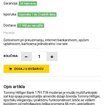
Garancija:
24 mjeseca
Isporuka:
Isporuka 1 do 2 radnih dana
Dostava:
11 KM po narudžbi
Plaćanje:
Gotovinom pri preuzimanju, internet bankarstvom, općom
uplatnicom, karticama jednokratno i na rate.
KOLIČINA:
DODAJ U KOŠARICU
Opis artikla
Tommy Hilfiger Bank 1791718 moderan je muški multifunkcijski
sat koji spaja prepoznatljiv američki dizajn brenda Tommy Hilfiger,
sportsku eleganciju i praktičnu funkcionalnost. Ističe se velikim
kućištem od nehrđajućeg čelika promjera 46 mm, upečatljivim