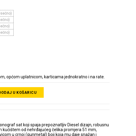
esečno)
sečno)
sečno)
sečno)
m, općom uplatnicom, karticama jednokratno i na rate.
DODAJ U KOŠARICU
ograf sat koji spaja prepoznatljiv Diesel dizajn, robusnu
ikim kućištem od nehrđajućeg čelika promjera 51 mm,
icom u crnoj (gunmetal) boji koja mu daje snažan i