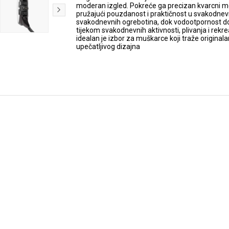
moderan izgled. Pokreće ga precizan kvarcni 
pružajući pouzdanost i praktičnost u svakodnevn
svakodnevnih ogrebotina, dok vodootpornost 
tijekom svakodnevnih aktivnosti, plivanja i rekr
idealan je izbor za muškarce koji traže originala
upečatljivog dizajna