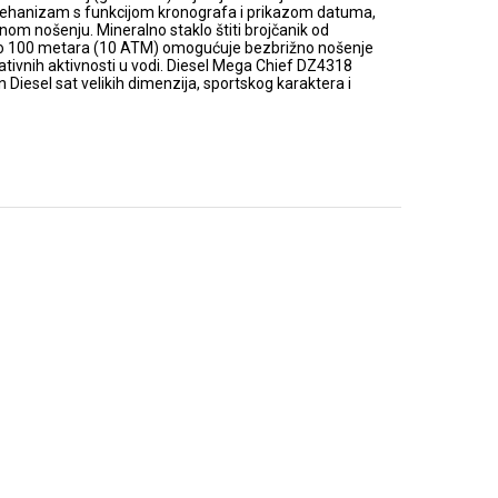
mehanizam s funkcijom kronografa i prikazom datuma,
om nošenju. Mineralno staklo štiti brojčanik od
do 100 metara (10 ATM) omogućuje bezbrižno nošenje
eativnih aktivnosti u vodi. Diesel Mega Chief DZ4318
n Diesel sat velikih dimenzija, sportskog karaktera i