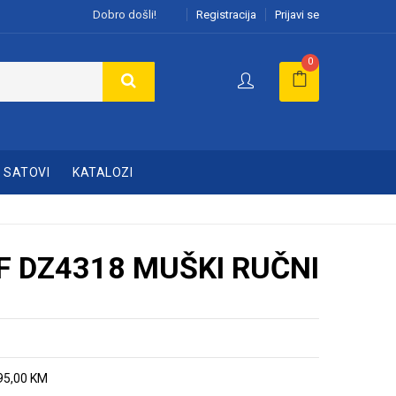
Dobro došli!
Registracija
Prijavi se
0
SATOVI
KATALOZI
F DZ4318 MUŠKI RUČNI
495,00 KM