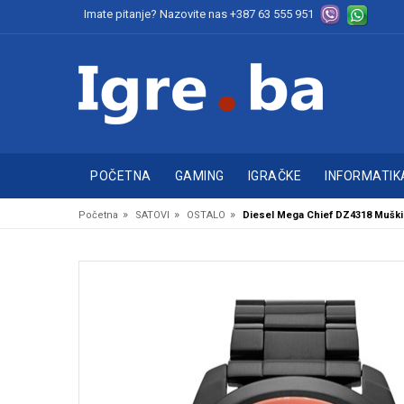
Imate pitanje? Nazovite nas
+387 63 555 951
POČETNA
GAMING
IGRAČKE
INFORMATIK
»
»
»
Početna
SATOVI
OSTALO
Diesel Mega Chief DZ4318 Muški 