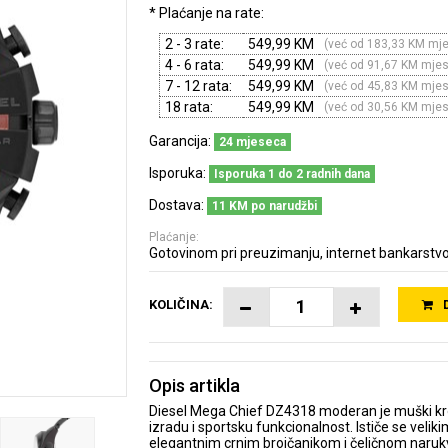
* Plaćanje na rate:
2 - 3 rate:
549,99 KM
(već od 183,33 KM mj
4 - 6 rata:
549,99 KM
(već od 91,67 KM mje
7 - 12 rata:
549,99 KM
(već od 45,83 KM mje
18 rata:
549,99 KM
(već od 30,56 KM mje
Garancija:
24 mjeseca
Isporuka:
Isporuka 1 do 2 radnih dana
Dostava:
11 KM po narudžbi
Plaćanje:
Gotovinom pri preuzimanju, internet bankarstvo
KOLIČINA:
Opis artikla
Diesel Mega Chief DZ4318 moderan je muški kron
izradu i sportsku funkcionalnost. Ističe se vel
elegantnim crnim brojčanikom i čeličnom narukv