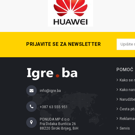
PRIJAVITE SE ZA NEWSLETTER
POMOĆ 
Kako se r
Kako naru
info@igre.ba
Narudžbe
+387 63 555 951
Česta pit
Reklamac
PONUDA MP d.o.o.
Fra Didaka Buntića 26
88220 Široki Brijeg, BiH
Servis