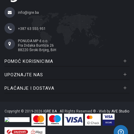
info@igre.ba
+387 63 555 951
PONUDA MP d.o.o.
Fra Didaka Buntića 26
88220 Široki Brijeg, BiH
+
POMOĆ KORISNICIMA
+
UPOZNAJTE NAS
+
PLAĆANJE I DOSTAVA
Copyright © 2019-2026
IGRE.BA
. All Rights Reserved ® - Web by
AVE Studio