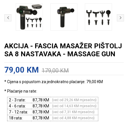
AKCIJA - FASCIA MASAŽER PIŠTOLJ
SA 8 NASTAVAKA - MASSAGE GUN
79,00 KM
179,00 KM
* Cijena s popustom za jednokratno plaćanje: 79,00 KM
* Plaćanje na rate:
2 - 3 rate:
87,78 KM
(već od 29,26 KM mjesečno)
4 - 6 rata:
87,78 KM
(već od 14,63 KM mjesečno)
7 - 12 rata:
87,78 KM
(već od 7,31 KM mjesečno)
18 rata:
87,78 KM
(već od 4,88 KM mjesečno)