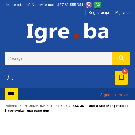
Imate pitanje? Nazovite nas
+387 63 555 951
Registracija
Prijavi se
0
Sigurna kupovina
»
»
»
Početna
INFORMATIKA
IT PRIBOR
AKCIJA - Fascia Masažer pištolj sa
8 nastavaka - massage gun