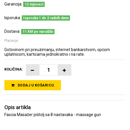
Garancija:
12 mjeseci
Isporuka:
Isporuka 1 do 2 radnih dana
Dostava:
11 KM po narudžbi
Plaćanje:
Gotovinom pri preuzimanju, internet bankarstvom, općom
uplatnicom, karticama jednokratno i na rate.
KOLIČINA:
DODAJ U KOŠARICU
Opis artikla
Fascia Masažer pištolj sa 8 nastavaka - massage gun