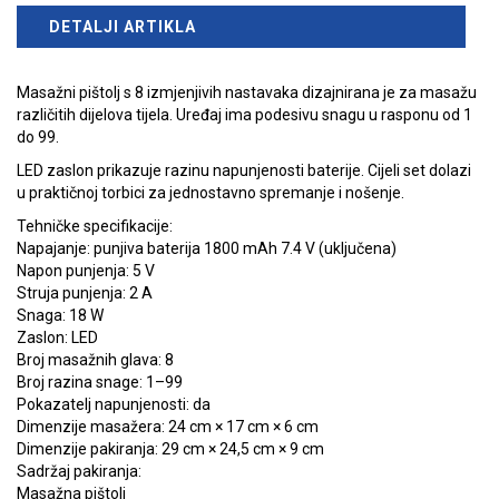
DETALJI ARTIKLA
Masažni pištolj s 8 izmjenjivih nastavaka dizajnirana je za masažu
različitih dijelova tijela. Uređaj ima podesivu snagu u rasponu od 1
do 99.
LED zaslon prikazuje razinu napunjenosti baterije. Cijeli set dolazi
u praktičnoj torbici za jednostavno spremanje i nošenje.
Tehničke specifikacije:
Napajanje: punjiva baterija 1800 mAh 7.4 V (uključena)
Napon punjenja: 5 V
Struja punjenja: 2 A
Snaga: 18 W
Zaslon: LED
Broj masažnih glava: 8
Broj razina snage: 1–99
Pokazatelj napunjenosti: da
Dimenzije masažera: 24 cm × 17 cm × 6 cm
Dimenzije pakiranja: 29 cm × 24,5 cm × 9 cm
Sadržaj pakiranja:
Masažna pištolj