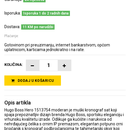
Isporuka:
Isporuka 1 do 2 radnih dana
Dostava:
11 KM po narudžbi
Plaćanje:
Gotovinom pri preuzimanju, internet bankarstvom, općom
uplatnicom, karticama jednokratno i na rate.
KOLIČINA:
DODAJ U KOŠARICU
Opis artikla
Hugo Boss Hero 1513754 moderan je muški kronograf sat koji
spaja prepoznatljiv dizajn brenda Hugo Boss, sportsku eleganciju i
vrhunsku kvalitetu izrade. Odlikuje ga kućište i narukvica od
nehrđajućeg čelika s crnim IP premazom, elegantan potpuno crni
brojčanik s kronograf podbrojčanicima te tahimetarski okvir koji