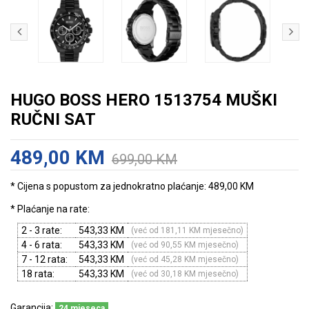
HUGO BOSS HERO 1513754 MUŠKI
RUČNI SAT
489,00 KM
699,00 KM
* Cijena s popustom za jednokratno plaćanje: 489,00 KM
* Plaćanje na rate:
2 - 3 rate:
543,33 KM
(već od 181,11 KM mjesečno)
4 - 6 rata:
543,33 KM
(već od 90,55 KM mjesečno)
7 - 12 rata:
543,33 KM
(već od 45,28 KM mjesečno)
18 rata:
543,33 KM
(već od 30,18 KM mjesečno)
Garancija:
24 mjeseca