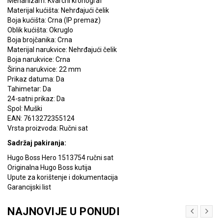
Mehanizam: Kvarcni kronograf
Materijal kućišta: Nehrđajući čelik
Boja kućišta: Crna (IP premaz)
Oblik kućišta: Okruglo
Boja brojčanika: Crna
Materijal narukvice: Nehrđajući čelik
Boja narukvice: Crna
Širina narukvice: 22 mm
Prikaz datuma: Da
Tahimetar: Da
24-satni prikaz: Da
Spol: Muški
EAN: 7613272355124
Vrsta proizvoda: Ručni sat
Sadržaj pakiranja:
Hugo Boss Hero 1513754 ručni sat
Originalna Hugo Boss kutija
Upute za korištenje i dokumentacija
Garancijski list
NAJNOVIJE U PONUDI