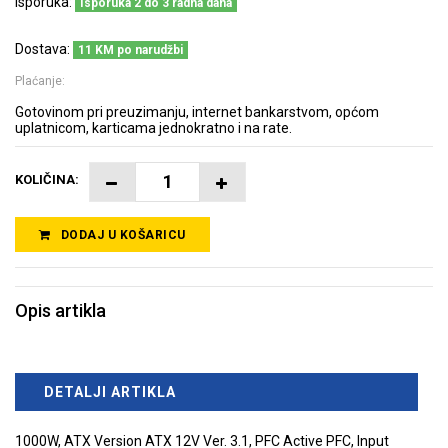
Isporuka:
Isporuka 2 do 3 radna dana
Dostava:
11 KM po narudžbi
Plaćanje:
Gotovinom pri preuzimanju, internet bankarstvom, općom
uplatnicom, karticama jednokratno i na rate.
KOLIČINA:
DODAJ U KOŠARICU
Opis artikla
DETALJI ARTIKLA
1000W, ATX Version ATX 12V Ver. 3.1, PFC Active PFC, Input