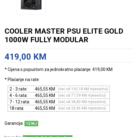
COOLER MASTER PSU ELITE GOLD
1000W FULLY MODULAR
419,00 KM
* Cijena s popustom za jednokratno plaćanje: 419,00 KM
* Plaćanje na rate:
2 - 3 rate:
465,55 KM
(već od 155,18 KM mjesečno)
4 - 6 rata:
465,55 KM
(već od 77,59 KM mjesečno)
7 - 12 rata:
465,55 KM
(već od 38,80 KM mjesečno)
18 rata:
465,55 KM
(već od 25,86 KM mjesečno)
Garancija:
12 MJ