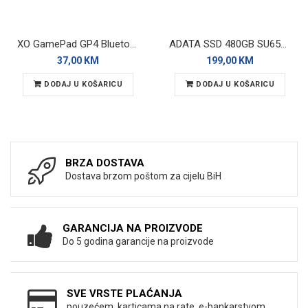
XO GamePad GP4 Bluetooth/Wired Gray (2-PACK)
ADATA SSD 480GB SU650 SATA 3D Nand
37,00 KM
199,00 KM
DODAJ U KOŠARICU
DODAJ U KOŠARICU
BRZA DOSTAVA
Dostava brzom poštom za cijelu BiH
GARANCIJA NA PROIZVODE
Do 5 godina garancije na proizvode
SVE VRSTE PLAĆANJA
pouzećem, karticama na rate, e-bankarstvom