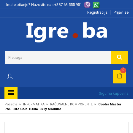
Imate pitanje? Nazovite nas
+387 63 555 951
Registracija
Prijavi se
0
Sigurna kupovina
»
»
»
Početna
INFORMATIKA
RAČUNALNE KOMPONENTE
Cooler Master
PSU Elite Gold 1000W Fully Modular