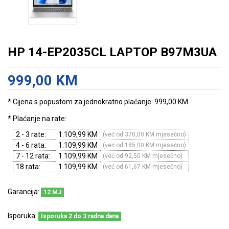
HP 14-EP2035CL LAPTOP B97M3UA
999,00 KM
* Cijena s popustom za jednokratno plaćanje: 999,00 KM
* Plaćanje na rate:
2 - 3 rate:
1.109,99 KM
(već od 370,00 KM mjesečno)
4 - 6 rata:
1.109,99 KM
(već od 185,00 KM mjesečno)
7 - 12 rata:
1.109,99 KM
(već od 92,50 KM mjesečno)
18 rata:
1.109,99 KM
(već od 61,67 KM mjesečno)
Garancija:
12 MJ
Isporuka:
Isporuka 2 do 3 radna dana