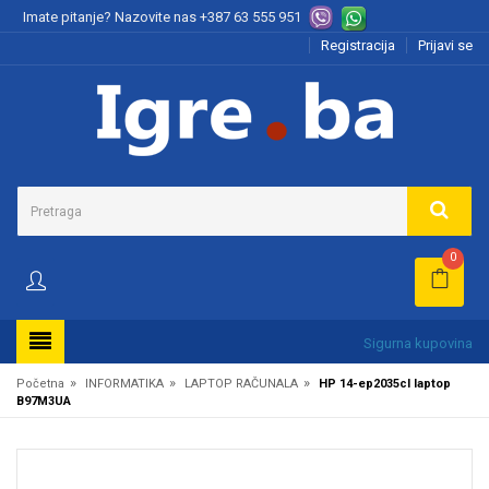
Imate pitanje? Nazovite nas
+387 63 555 951
Registracija
Prijavi se
0
Sigurna kupovina
»
»
»
Početna
INFORMATIKA
LAPTOP RAČUNALA
HP 14-ep2035cl laptop
B97M3UA