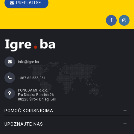
PREPLATI SE
info@igre.ba
+387 63 555 951
PONUDA MP d.o.o.
Fra Didaka Buntića 26
88220 Široki Brijeg, BiH
+
POMOĆ KORISNICIMA
+
UPOZNAJTE NAS