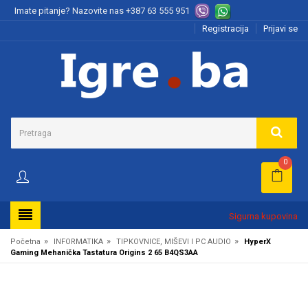
Imate pitanje? Nazovite nas
+387 63 555 951
Registracija
Prijavi se
0
Sigurna kupovina
»
»
»
Početna
INFORMATIKA
TIPKOVNICE, MIŠEVI I PC AUDIO
HyperX
Gaming Mehanička Tastatura Origins 2 65 B4QS3AA