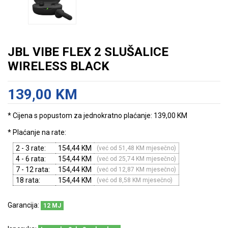
JBL VIBE FLEX 2 SLUŠALICE
WIRELESS BLACK
139,00 KM
* Cijena s popustom za jednokratno plaćanje: 139,00 KM
* Plaćanje na rate:
2 - 3 rate:
154,44 KM
(već od 51,48 KM mjesečno)
4 - 6 rata:
154,44 KM
(već od 25,74 KM mjesečno)
7 - 12 rata:
154,44 KM
(već od 12,87 KM mjesečno)
18 rata:
154,44 KM
(već od 8,58 KM mjesečno)
Garancija:
12 MJ