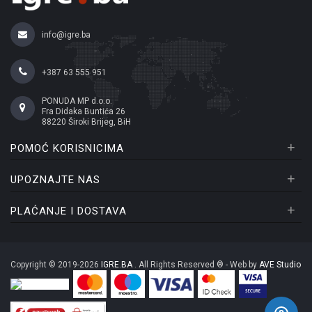
info@igre.ba
+387 63 555 951
PONUDA MP d.o.o.
Fra Didaka Buntića 26
88220 Široki Brijeg, BiH
+
POMOĆ KORISNICIMA
+
UPOZNAJTE NAS
+
PLAĆANJE I DOSTAVA
Copyright © 2019-2026
IGRE.BA
. All Rights Reserved ® - Web by
AVE Studio