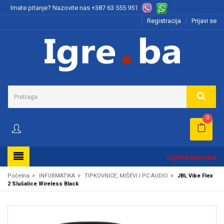
Imate pitanje? Nazovite nas
+387 63 555 951
Registracija
Prijavi se
0
Sigurna kupovina
»
»
»
Početna
INFORMATIKA
TIPKOVNICE, MIŠEVI I PC AUDIO
JBL Vibe Flex
2 Slušalice Wireless Black