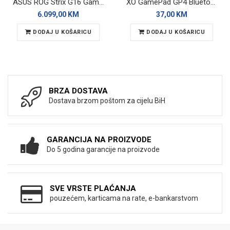
ASUS ROG Strix G16 Gaming laptop G615LP-TS219
XO GamePad GP4 Bluetooth/Wired Gray (2-PACK)
6.099,00 KM
37,00 KM
DODAJ U KOŠARICU
DODAJ U KOŠARICU
BRZA DOSTAVA
Dostava brzom poštom za cijelu BiH
GARANCIJA NA PROIZVODE
Do 5 godina garancije na proizvode
SVE VRSTE PLAĆANJA
pouzećem, karticama na rate, e-bankarstvom