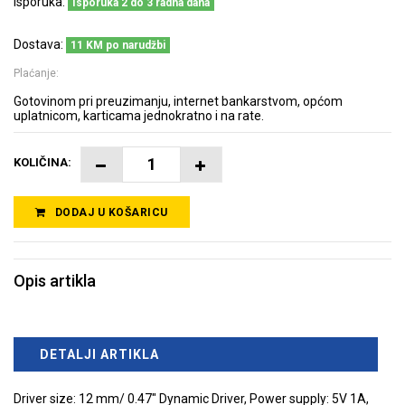
Isporuka:
Isporuka 2 do 3 radna dana
Dostava:
11 KM po narudžbi
Plaćanje:
Gotovinom pri preuzimanju, internet bankarstvom, općom
uplatnicom, karticama jednokratno i na rate.
KOLIČINA:
DODAJ U KOŠARICU
Opis artikla
DETALJI ARTIKLA
Driver size: 12 mm/ 0.47" Dynamic Driver, Power supply: 5V 1A,