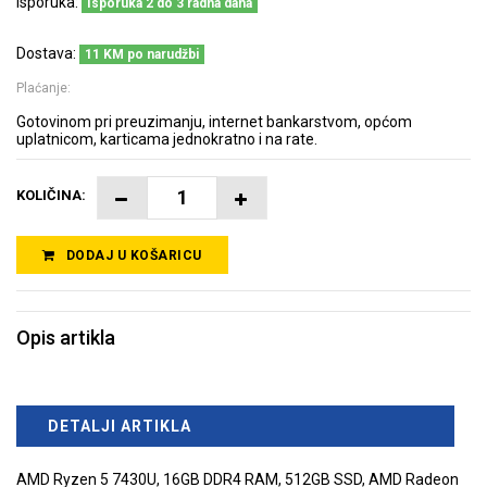
Isporuka:
Isporuka 2 do 3 radna dana
Dostava:
11 KM po narudžbi
Plaćanje:
Gotovinom pri preuzimanju, internet bankarstvom, općom
uplatnicom, karticama jednokratno i na rate.
KOLIČINA:
DODAJ U KOŠARICU
Opis artikla
DETALJI ARTIKLA
AMD Ryzen 5 7430U, 16GB DDR4 RAM, 512GB SSD, AMD Radeon