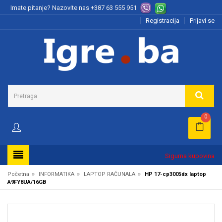
Imate pitanje? Nazovite nas
+387 63 555 951
Registracija
Prijavi se
0
Sigurna kupovina
»
»
»
Početna
INFORMATIKA
LAPTOP RAČUNALA
HP 17-cp3005dx laptop
A9FY8UA/16GB