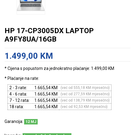
HP 17-CP3005DX LAPTOP
A9FY8UA/16GB
1.499,00 KM
* Cijena s popustom za jednokratno plaćanje: 1.499,00 KM
* Plaćanje na rate:
2 - 3 rate:
1.665,54 KM
(već od 555,18 KM mjesečno)
4 - 6 rata:
1.665,54 KM
(već od 277,59 KM mjesečno)
7 - 12 rata:
1.665,54 KM
(već od 138,79 KM mjesečno)
18 rata:
1.665,54 KM
(već od 92,53 KM mjesečno)
Garancija:
12 MJ