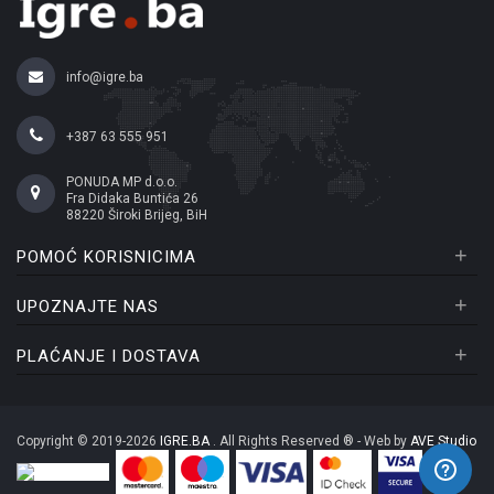
info@igre.ba
+387 63 555 951
PONUDA MP d.o.o.
Fra Didaka Buntića 26
88220 Široki Brijeg, BiH
+
POMOĆ KORISNICIMA
+
UPOZNAJTE NAS
+
PLAĆANJE I DOSTAVA
Copyright © 2019-2026
IGRE.BA
. All Rights Reserved ® - Web by
AVE Studio