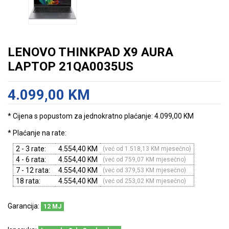
LENOVO THINKPAD X9 AURA
LAPTOP 21QA0035US
4.099,00 KM
* Cijena s popustom za jednokratno plaćanje: 4.099,00 KM
* Plaćanje na rate:
2 - 3 rate:
4.554,40 KM
(već od 1.518,13 KM mjesečno)
4 - 6 rata:
4.554,40 KM
(već od 759,07 KM mjesečno)
7 - 12 rata:
4.554,40 KM
(već od 379,53 KM mjesečno)
18 rata:
4.554,40 KM
(već od 253,02 KM mjesečno)
Garancija:
12 MJ