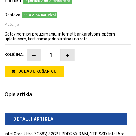
Isporuka:
Isporuka 2 do 3 radna dana
Dostava:
11 KM po narudžbi
Plaćanje:
Gotovinom pri preuzimanju, internet bankarstvom, općom
uplatnicom, karticama jednokratno i na rate.
KOLIČINA:
DODAJ U KOŠARICU
Opis artikla
DETALJI ARTIKLA
Intel Core Ultra 7 258V, 32GB LPDDR5X RAM, 1TB SSD, Intel Arc