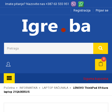
Imate pitanje? Nazovite nas
+387 63 555 951
Registracija
Prijavi se
0
Sigurna kupovina
»
»
»
Početna
INFORMATIKA
LAPTOP RAČUNALA
LENOVO ThinkPad X9 Aura
laptop 21QA0035US