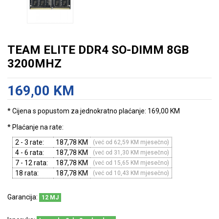
TEAM ELITE DDR4 SO-DIMM 8GB
3200MHZ
169,00 KM
* Cijena s popustom za jednokratno plaćanje: 169,00 KM
* Plaćanje na rate:
2 - 3 rate:
187,78 KM
(već od 62,59 KM mjesečno)
4 - 6 rata:
187,78 KM
(već od 31,30 KM mjesečno)
7 - 12 rata:
187,78 KM
(već od 15,65 KM mjesečno)
18 rata:
187,78 KM
(već od 10,43 KM mjesečno)
Garancija:
12 MJ