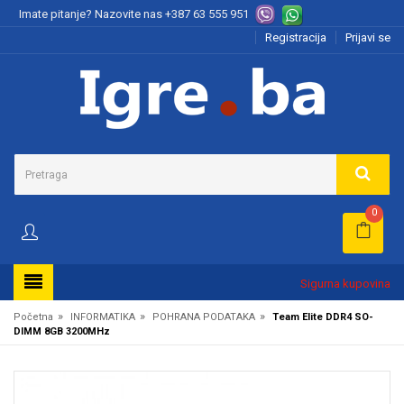
Imate pitanje? Nazovite nas
+387 63 555 951
Registracija
Prijavi se
0
Sigurna kupovina
»
»
»
Početna
INFORMATIKA
POHRANA PODATAKA
Team Elite DDR4 SO-
DIMM 8GB 3200MHz