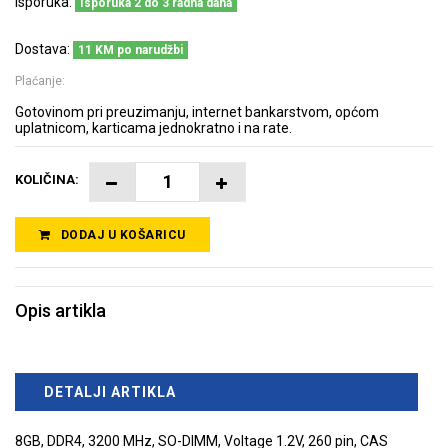
Isporuka:
Isporuka 2 do 3 radna dana
Dostava:
11 KM po narudžbi
Plaćanje:
Gotovinom pri preuzimanju, internet bankarstvom, općom
uplatnicom, karticama jednokratno i na rate.
KOLIČINA:
DODAJ U KOŠARICU
Opis artikla
DETALJI ARTIKLA
8GB, DDR4, 3200 MHz, SO-DIMM, Voltage 1.2V, 260 pin, CAS