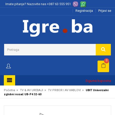
Imate pitanje? Nazovite nas
+387 63 555 951
Registracija
Prijavi se
0
Sigurna kupovina
»
»
»
Početna
TV & AV UREĐAJI
TV PRIBOR I AV KABLOVI
UBIT Univerzalni
zglobni nosač UB-P4 32-60