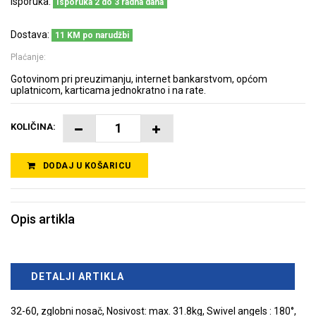
Isporuka:
Isporuka 2 do 3 radna dana
Dostava:
11 KM po narudžbi
Plaćanje:
Gotovinom pri preuzimanju, internet bankarstvom, općom
uplatnicom, karticama jednokratno i na rate.
KOLIČINA:
DODAJ U KOŠARICU
Opis artikla
DETALJI ARTIKLA
32-60, zglobni nosač, Nosivost: max. 31.8kg, Swivel angels : 180°,