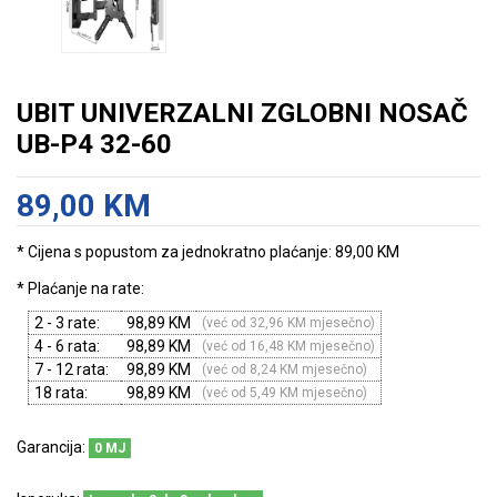
UBIT UNIVERZALNI ZGLOBNI NOSAČ
UB-P4 32-60
89,00 KM
* Cijena s popustom za jednokratno plaćanje: 89,00 KM
* Plaćanje na rate:
2 - 3 rate:
98,89 KM
(već od 32,96 KM mjesečno)
4 - 6 rata:
98,89 KM
(već od 16,48 KM mjesečno)
7 - 12 rata:
98,89 KM
(već od 8,24 KM mjesečno)
18 rata:
98,89 KM
(već od 5,49 KM mjesečno)
Garancija:
0 MJ