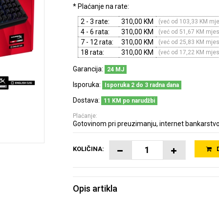
* Plaćanje na rate:
2 - 3 rate:
310,00 KM
(već od 103,33 KM mj
4 - 6 rata:
310,00 KM
(već od 51,67 KM mje
7 - 12 rata:
310,00 KM
(već od 25,83 KM mje
18 rata:
310,00 KM
(već od 17,22 KM mje
Garancija:
24 MJ
Isporuka:
Isporuka 2 do 3 radna dana
Dostava:
11 KM po narudžbi
Plaćanje:
Gotovinom pri preuzimanju, internet bankarstvo
KOLIČINA:
Opis artikla