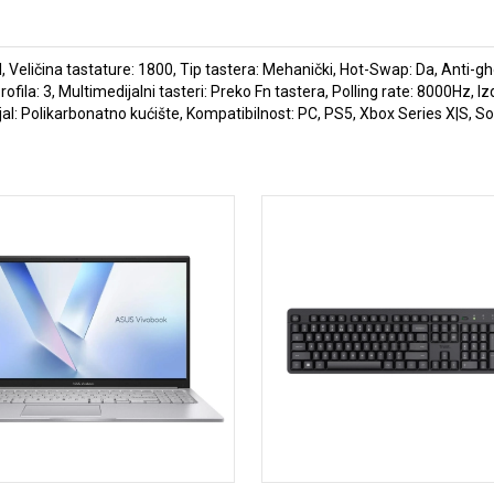
Veličina tastature: 1800, Tip tastera: Mehanički, Hot-Swap: Da, Anti-gho
ofila: 3, Multimedijalni tasteri: Preko Fn tastera, Polling rate: 8000Hz, Iz
jal: Polikarbonatno kućište, Kompatibilnost: PC, PS5, Xbox Series X|S, S