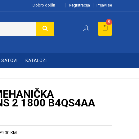
Dobro došli!
Registracija
Prijavi se
0
SATOVI
KATALOZI
MEHANIČKA
NS 2 1800 B4QS4AA
279,00 KM