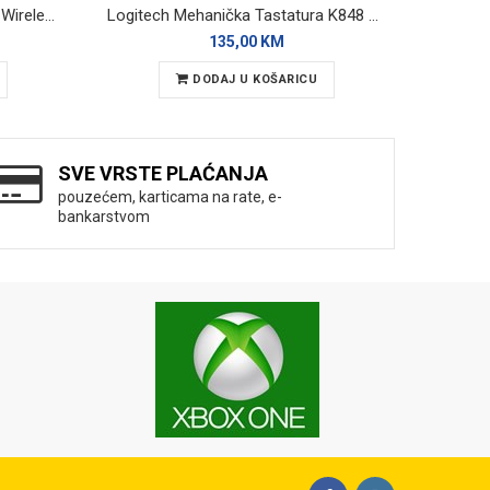
Trust Desktop set Ody II Silent Wireless
Logitech Mehanička Tastatura K848 Backlight
135,00 KM
DODAJ U KOŠARICU
SVE VRSTE PLAĆANJA
pouzećem, karticama na rate, e-
bankarstvom