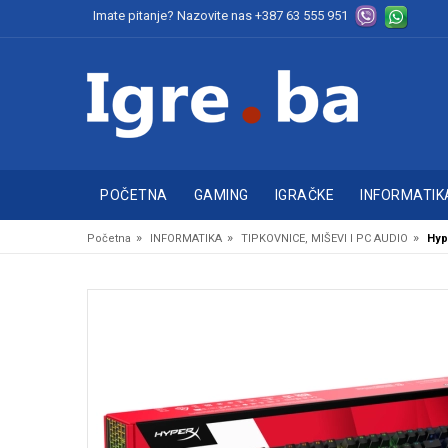
Imate pitanje? Nazovite nas
+387 63 555 951
POČETNA
GAMING
IGRAČKE
INFORMATIK
»
»
»
Početna
INFORMATIKA
TIPKOVNICE, MIŠEVI I PC AUDIO
Hyp