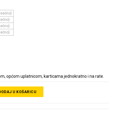
esečno)
sečno)
sečno)
sečno)
m, općom uplatnicom, karticama jednokratno i na rate.
DODAJ U KOŠARICU