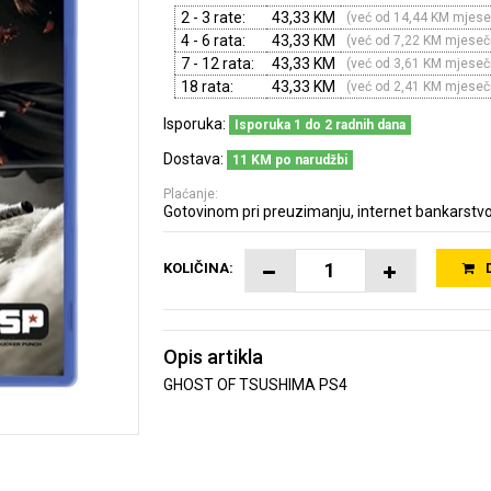
2 - 3 rate:
43,33 KM
(već od 14,44 KM mjese
4 - 6 rata:
43,33 KM
(već od 7,22 KM mjeseč
7 - 12 rata:
43,33 KM
(već od 3,61 KM mjeseč
18 rata:
43,33 KM
(već od 2,41 KM mjeseč
Isporuka:
Isporuka 1 do 2 radnih dana
Dostava:
11 KM po narudžbi
Plaćanje:
Gotovinom pri preuzimanju, internet bankarstvo
KOLIČINA:
Opis artikla
GHOST OF TSUSHIMA PS4