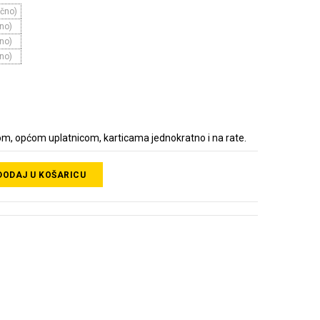
čno)
no)
no)
no)
m, općom uplatnicom, karticama jednokratno i na rate.
DODAJ U KOŠARICU