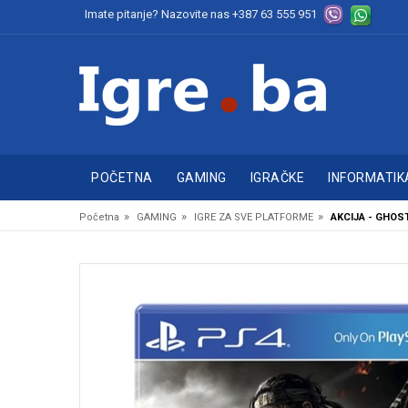
Imate pitanje? Nazovite nas
+387 63 555 951
POČETNA
GAMING
IGRAČKE
INFORMATIK
»
»
»
Početna
GAMING
IGRE ZA SVE PLATFORME
AKCIJA - GHOS