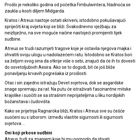
Prošlo je nekoliko godina od početka Fimbulwintera; hladnoća se
zaukla u kosti diljem Midgarda.
Kratos i Atreus nastoje ostati skriveni, istodobno pokušavajući
spriječiti kraj svijeta koji se bliži. Svakodnevno vježbaju za
neizbježno, na sve moguće načine nastojeći promijeniti tijek
sudbine.
Atreus se trudi razumjeti tragove koje je ostavila njegova majka i
shvatiti svoju ulogu u nadolazećem ratu. Istodobno se Kratos bori
sa željom svog sina da otkrije više o sebi, znajući da će ih to dovesti
do osvetoljubivih Aesira. Ako se to dogodi, bit će još bliže
ponavljanju krvavih pogrešaka iz prošlosti.
Otac i sin zajedno istražuju Devet svjetova, dok se asgardske
snage spremaju za rat. Na putu će istraživati fascinantne mitske
krajolike i suočiti se sa strašnim neprijateljima u liku nordijskih
božanstava i čudovišta.
Kako se prijetnja Ragnaröka bliži, Kratos i Atreus sve su češće
suočeni su s izborom: između vlastite sigurnosti ili sigurnosti
svjetova …
Oni koji prkose sudbini
Atreus žudi za znanjem koje bi mu pomoglo da shvati