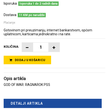
Isporuka:
Isporuka 1 do 2 radnih dana
Dostava:
11 KM po narudžbi
Plaćanje:
Gotovinom pri preuzimanju, internet bankarstvom, općom
uplatnicom, karticama jednokratno i na rate.
KOLIČINA:
DODAJ U KOŠARICU
Opis artikla
GOD OF WAR: RAGNAROK PS5
DETALJI ARTIKLA