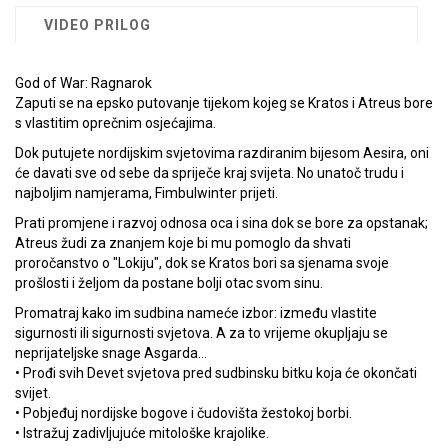
VIDEO PRILOG
God of War: Ragnarok
Zaputi se na epsko putovanje tijekom kojeg se Kratos i Atreus bore
s vlastitim oprečnim osjećajima.
Dok putujete nordijskim svjetovima razdiranim bijesom Aesira, oni
će davati sve od sebe da spriječe kraj svijeta. No unatoč trudu i
najboljim namjerama, Fimbulwinter prijeti.
Prati promjene i razvoj odnosa oca i sina dok se bore za opstanak;
Atreus žudi za znanjem koje bi mu pomoglo da shvati
proročanstvo o "Lokiju", dok se Kratos bori sa sjenama svoje
prošlosti i željom da postane bolji otac svom sinu.
Promatraj kako im sudbina nameće izbor: između vlastite
sigurnosti ili sigurnosti svjetova. A za to vrijeme okupljaju se
neprijateljske snage Asgarda…
• Prođi svih Devet svjetova pred sudbinsku bitku koja će okončati
svijet.
• Pobjeđuj nordijske bogove i čudovišta žestokoj borbi.
• Istražuj zadivljujuće mitološke krajolike.