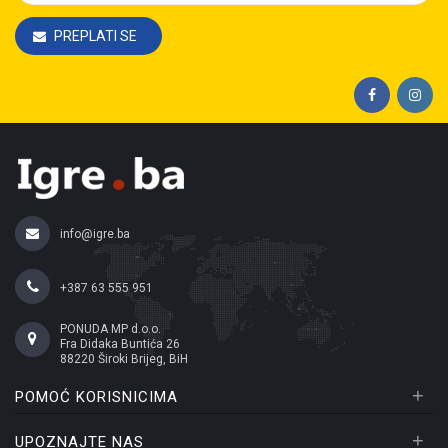
PREPLATI SE
info@igre.ba
+387 63 555 951
PONUDA MP d.o.o.
Fra Didaka Buntića 26
88220 Široki Brijeg, BiH
+
POMOĆ KORISNICIMA
+
UPOZNAJTE NAS