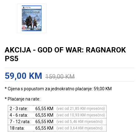
AKCIJA - GOD OF WAR: RAGNAROK
PS5
59,00 KM
159,00 KM
* Cijena s popustom za jednokratno plaćanje: 59,00 KM
* Plaćanje na rate:
2 - 3 rate:
65,55 KM
(već od 21,85 KM mjesečno)
4 - 6 rata:
65,55 KM
(već od 10,93 KM mjesečno)
7 - 12 rata:
65,55 KM
(već od 5,46 KM mjesečno)
18 rata:
65,55 KM
(već od 3,64 KM mjesečno)