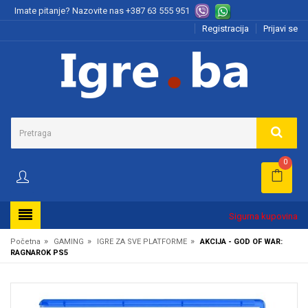
Imate pitanje? Nazovite nas
+387 63 555 951
Registracija
Prijavi se
0
Sigurna kupovina
»
»
»
Početna
GAMING
IGRE ZA SVE PLATFORME
AKCIJA - GOD OF WAR:
RAGNAROK PS5