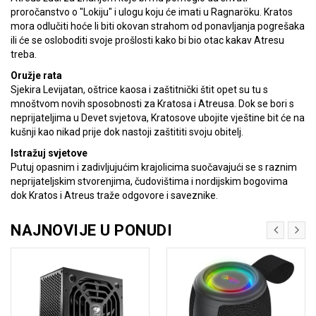
proročanstvo o "Lokiju" i ulogu koju će imati u Ragnaröku. Kratos
mora odlučiti hoće li biti okovan strahom od ponavljanja pogrešaka
ili će se osloboditi svoje prošlosti kako bi bio otac kakav Atresu
treba.
Oružje rata
Sjekira Levijatan, oštrice kaosa i zaštitnički štit opet su tu s
mnoštvom novih sposobnosti za Kratosa i Atreusa. Dok se bori s
neprijateljima u Devet svjetova, Kratosove ubojite vještine bit će na
kušnji kao nikad prije dok nastoji zaštititi svoju obitelj.
Istražuj svjetove
Putuj opasnim i zadivljujućim krajolicima suočavajući se s raznim
neprijateljskim stvorenjima, čudovištima i nordijskim bogovima
dok Kratos i Atreus traže odgovore i saveznike.
NAJNOVIJE U PONUDI