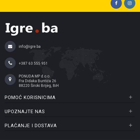
info@igre.ba
+387 63 555 951
PONUDA MP d.o.o.
Fra Didaka Buntića 26
88220 Široki Brijeg, BiH
+
POMOĆ KORISNICIMA
+
UPOZNAJTE NAS
+
PLAĆANJE I DOSTAVA