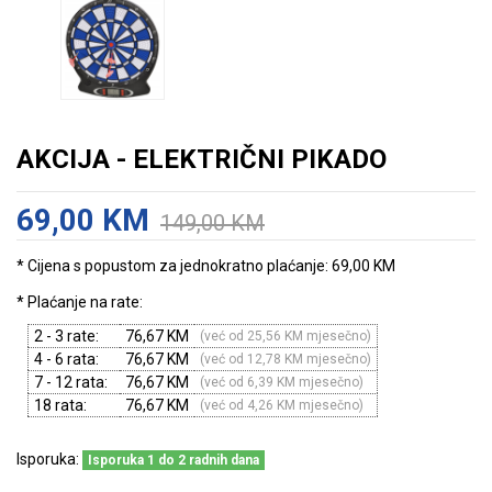
AKCIJA - ELEKTRIČNI PIKADO
69,00 KM
149,00 KM
* Cijena s popustom za jednokratno plaćanje: 69,00 KM
* Plaćanje na rate:
2 - 3 rate:
76,67 KM
(već od 25,56 KM mjesečno)
4 - 6 rata:
76,67 KM
(već od 12,78 KM mjesečno)
7 - 12 rata:
76,67 KM
(već od 6,39 KM mjesečno)
18 rata:
76,67 KM
(već od 4,26 KM mjesečno)
Isporuka:
Isporuka 1 do 2 radnih dana