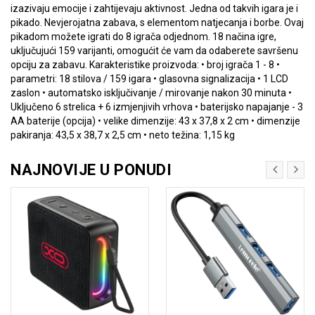
izazivaju emocije i zahtijevaju aktivnost. Jedna od takvih igara je i
pikado. Nevjerojatna zabava, s elementom natjecanja i borbe. Ovaj
pikadom možete igrati do 8 igrača odjednom. 18 načina igre,
uključujući 159 varijanti, omogućit će vam da odaberete savršenu
opciju za zabavu. Karakteristike proizvoda: • broj igrača 1 - 8 •
parametri: 18 stilova / 159 igara • glasovna signalizacija • 1 LCD
zaslon • automatsko isključivanje / mirovanje nakon 30 minuta •
Uključeno 6 strelica + 6 izmjenjivih vrhova • baterijsko napajanje - 3
AA baterije (opcija) • velike dimenzije: 43 x 37,8 x 2 cm • dimenzije
pakiranja: 43,5 x 38,7 x 2,5 cm • neto težina: 1,15 kg
NAJNOVIJE U PONUDI