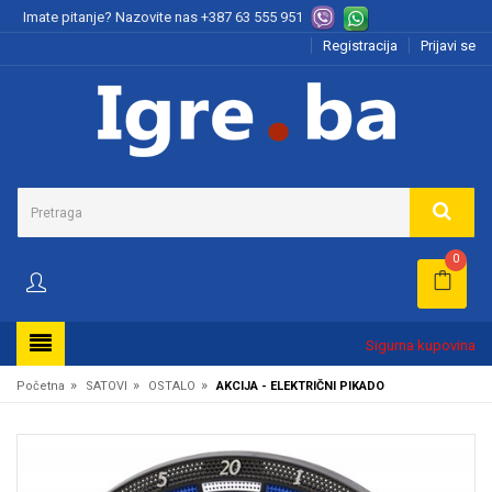
Imate pitanje? Nazovite nas
+387 63 555 951
Registracija
Prijavi se
0
Sigurna kupovina
»
»
»
Početna
SATOVI
OSTALO
AKCIJA - ELEKTRIČNI PIKADO