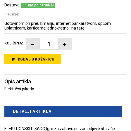
Dostava:
11 KM po narudžbi
Plaćanje:
Gotovinom pri preuzimanju, internet bankarstvom, općom
uplatnicom, karticama jednokratno i na rate.
KOLIČINA:
DODAJ U KOŠARICU
Opis artikla
Električni pikado
DETALJI ARTIKLA
ELEKTRONSKI PIKADO Igre za zabavu su zanimljivije što više