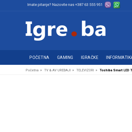
Imate pitanje? Nazovite nas
+387 63 555 951
POČETNA
GAMING
IGRAČKE
INFORMATIK
»
»
»
Početna
TV & AV UREĐAJI
TELEVIZORI
Toshiba Smart LED T