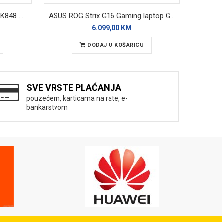
Logitech Mehanička Tastatura K848 Backlight
ASUS ROG Strix G16 Gaming laptop G615LP-TS219
6.099,00 KM
DODAJ U KOŠARICU
SVE VRSTE PLAĆANJA
pouzećem, karticama na rate, e-
bankarstvom