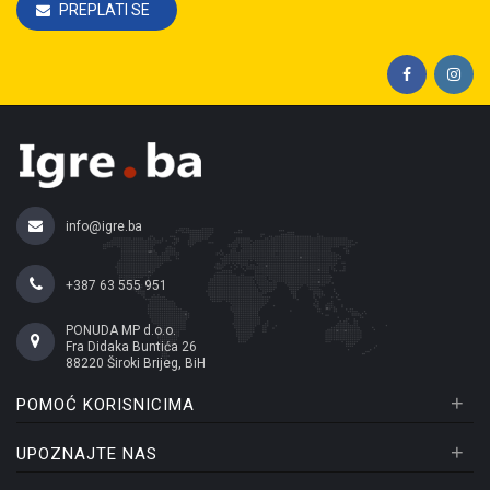
PREPLATI SE
info@igre.ba
+387 63 555 951
PONUDA MP d.o.o.
Fra Didaka Buntića 26
88220 Široki Brijeg, BiH
+
POMOĆ KORISNICIMA
+
UPOZNAJTE NAS