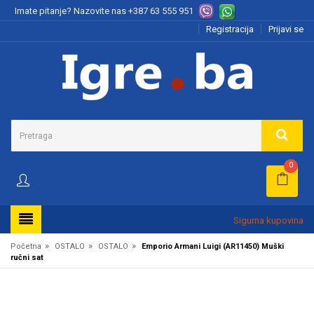
Imate pitanje? Nazovite nas
+387 63 555 951
Registracija
Prijavi se
0
Sigurna kupovina
»
»
»
Početna
OSTALO
OSTALO
Emporio Armani Luigi (AR11450) Muški
ručni sat