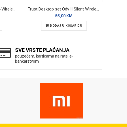
XO Dual Pro Microphone MC14 Wireless
Trust Desktop set Ody II Silent Wireless
Lemor
55,00 KM
DODAJ U KOŠARICU
SVE VRSTE PLAĆANJA
pouzećem, karticama na rate, e-
bankarstvom