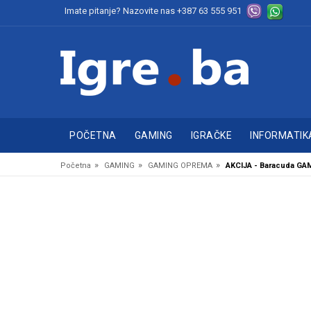
Imate pitanje? Nazovite nas
+387 63 555 951
POČETNA
GAMING
IGRAČKE
INFORMATIK
»
»
»
Početna
GAMING
GAMING OPREMA
AKCIJA - Baracuda G