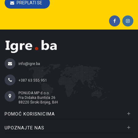
PREPLATI SE
info@igre.ba
+387 63 555 951
PONUDA MP d.o.o.
Fra Didaka Buntića 26
88220 Široki Brijeg, BiH
+
POMOĆ KORISNICIMA
+
UPOZNAJTE NAS