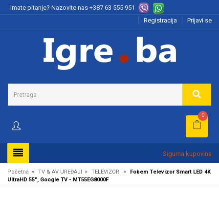
Imate pitanje? Nazovite nas
+387 63 555 951
Registracija
Prijavi se
0
Sigurna kupovina
»
»
»
Početna
TV & AV UREĐAJI
TELEVIZORI
Fobem Televizor Smart LED 4K
UltraHD 55", Google TV - MT55EG8000F