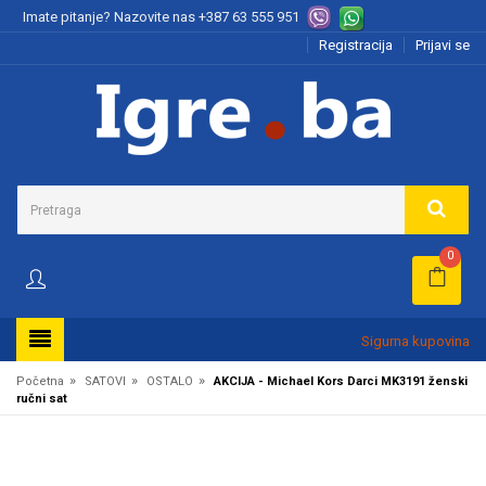
Imate pitanje? Nazovite nas
+387 63 555 951
Registracija
Prijavi se
0
Sigurna kupovina
»
»
»
Početna
SATOVI
OSTALO
AKCIJA - Michael Kors Darci MK3191 ženski
ručni sat