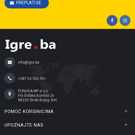
PREPLATI SE
info@igre.ba
+387 63 555 951
PONUDA MP d.o.o.
Fra Didaka Buntića 26
88220 Široki Brijeg, BiH
+
POMOĆ KORISNICIMA
+
UPOZNAJTE NAS