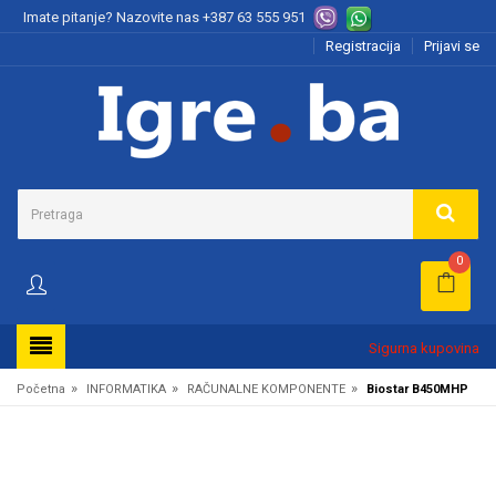
Imate pitanje? Nazovite nas
+387 63 555 951
Registracija
Prijavi se
0
Sigurna kupovina
»
»
»
Početna
INFORMATIKA
RAČUNALNE KOMPONENTE
Biostar B450MHP