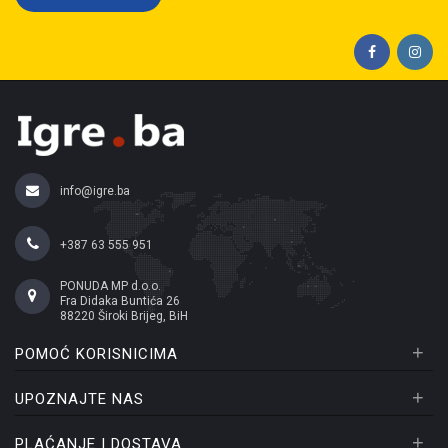
info@igre.ba
+387 63 555 951
PONUDA MP d.o.o.
Fra Didaka Buntića 26
88220 Široki Brijeg, BiH
+
POMOĆ KORISNICIMA
+
UPOZNAJTE NAS
+
PLAĆANJE I DOSTAVA