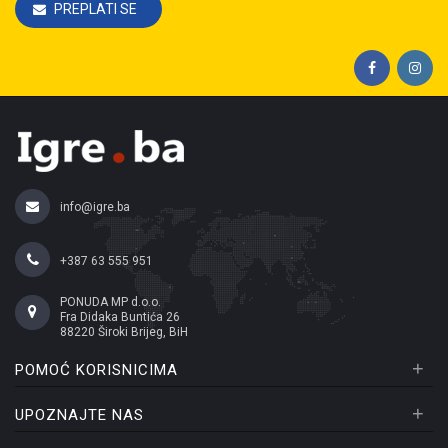
PREPLATI SE
info@igre.ba
+387 63 555 951
PONUDA MP d.o.o.
Fra Didaka Buntića 26
88220 Široki Brijeg, BiH
+
POMOĆ KORISNICIMA
+
UPOZNAJTE NAS