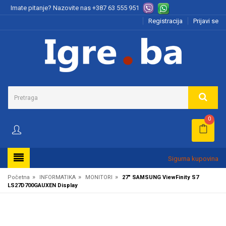
Imate pitanje? Nazovite nas
+387 63 555 951
Registracija
Prijavi se
0
Sigurna kupovina
»
»
»
Početna
INFORMATIKA
MONITORI
27" SAMSUNG ViewFinity S7
LS27D700GAUXEN Display